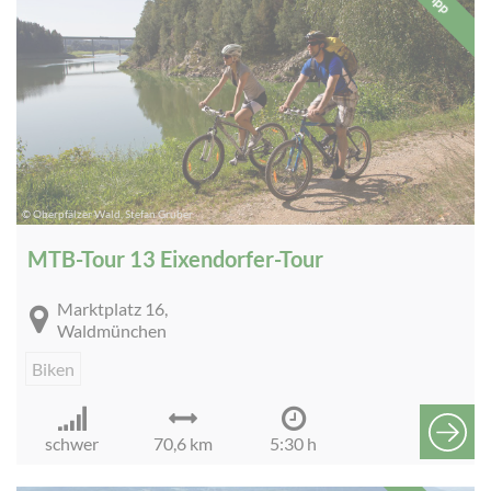
Tipp
© Oberpfälzer Wald, Stefan Gruber
MTB-Tour 13 Eixendorfer-Tour
Marktplatz 16,
Waldmünchen
Biken
schwer
70,6 km
5:30 h