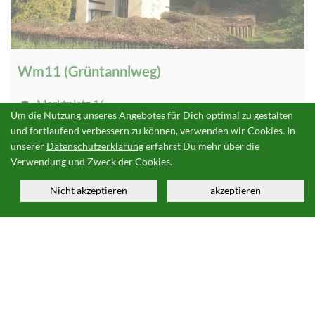
Wm11 (Grüntannlweg)
Marktplatz 16,
Um die Nutzung unseres Angebotes für Dich optimal zu gestalten
Waldmünchen
und fortlaufend verbessern zu können, verwenden wir Cookies. In
Wandern
unserer
Datenschutzerklärung
erfährst Du mehr über die
Verwendung und Zweck der Cookies.
medium
7 km
Nicht akzeptieren
akzeptieren