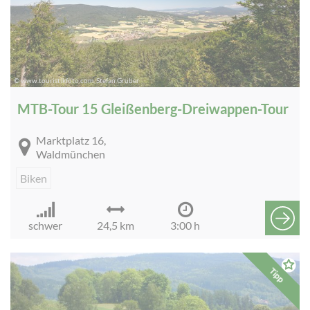
© www.touristikfoto.com, Stefan Gruber
MTB-Tour 15 Gleißenberg-Dreiwappen-Tour
Marktplatz 16,
Waldmünchen
Biken
schwer
24,5 km
3:00 h
Tipp