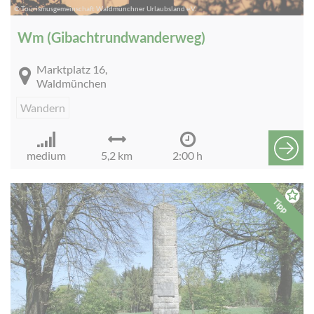
© Tourismusgemeinschaft Waldmünchner Urlaubsland e.V.
Wm (Gibachtrundwanderweg)
Marktplatz 16,
Waldmünchen
Wandern
medium
5,2 km
2:00 h
Tipp