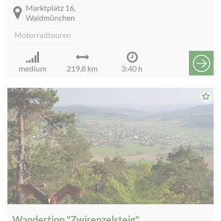
Marktplatz 16,
Waldmünchen
Motorradtouren
medium
219,8 km
3:40 h
Wandertipp "Zwirenzelsteig"