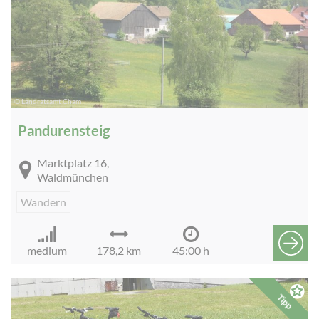
© Landratsamt Cham
Pandurensteig
Marktplatz 16,
Waldmünchen
Wandern
medium
178,2 km
45:00 h
Tipp