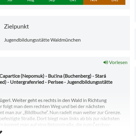
Zielpunkt
Jugendbildungsstätte Waldmünchen
Vorlesen
Capartice (Nepomuk) - Bučina (Buchenberg) - Stará
ied) - Untergrafenried - Perlsee - Jugendbildungsstätte
gerl. Weiter geht es rechts in den Wald in Richtung
er folgt man dem rechten Weg und bei der nächsten
t man zur „Bildlbuche“. Nun radelt man weiter zur Grenze.
estigte Straße. Dort biegt man links ab bis zur nächsten
0 m kommt man auf eine Betonstraße, die zum Čerchov-
(Nepomuk). Hier überquert man die Hauptstraße und folgt der