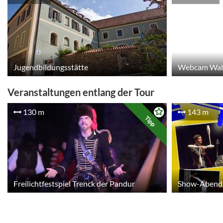
Jugendbildungsstätte
Veranstaltungen entlang der Tour
130 m
143 m
Tipp
Freilichtfestspiel Trenck der Pandur
Show-Abend 