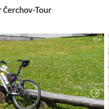
 Čerchov-Tour
4