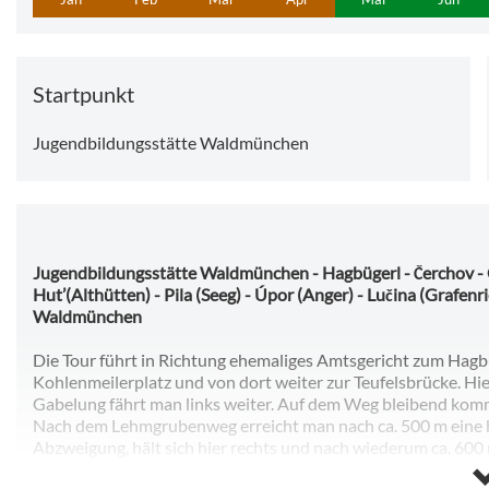
Startpunkt
Jugendbildungsstätte Waldmünchen
Jugendbildungsstätte Waldmünchen - Hagbügerl - Čerchov - 
Hut’(Althütten) - Pila (Seeg) - Úpor (Anger) - Lučina (Grafenr
Waldmünchen
Die Tour führt in Richtung ehemaliges Amtsgericht zum Hagbü
Kohlenmeilerplatz und von dort weiter zur Teufelsbrücke. Hi
Gabelung fährt man links weiter. Auf dem Weg bleibend komm
Nach dem Lehmgrubenweg erreicht man nach ca. 500 m eine bef
Abzweigung, hält sich hier rechts und nach wiederum ca. 60
Aussichtsturm führt. Auf ihr geht es abwärts bis Capartice 