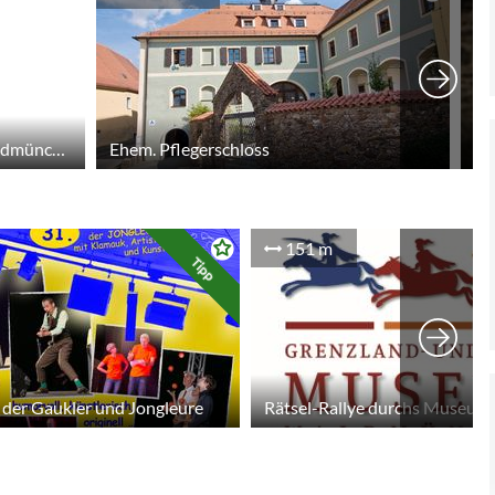
Webcam Waldmünchen
Ehem. Pflegerschloss
151 m
Tipp
der Gaukler und Jongleure
Rätsel-Rallye durchs Museum