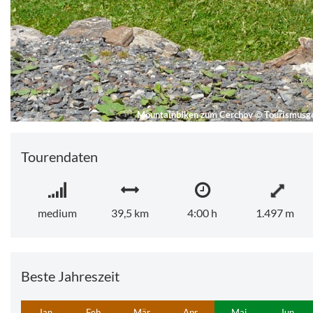
Mountainbiken zum Cerchov
©
Tourismusg
Tourendaten
medium
39,5 km
4:00 h
1.497 m
Beste Jahreszeit
Jan
Feb
Mär
Apr
Mai
Jun