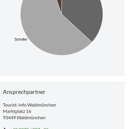
Schotter
Tipp
Tipp
Ansprechpartner
MTB-Tour 15 Gleißenberg-Dreiwappen-Tour
Tourist-Info Waldmünchen
Marktplatz 16
93449
Waldmünchen
130 m
151 m