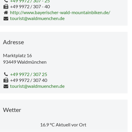
+49 9972 / 307 - 25
+49 9972 / 307 - 40
http://www.bayerischer-wald-mountainbiken.de/
tourist@waldmuenchen.de
Trenck der Pandur vor Waldmünchen - Freilichtspiel
Grenzland- und Tr
Adresse
Marktplatz 16
93449
Waldmünchen
151 m
+49 9972 / 307 25
+49 9972 / 307 40
tourist@waldmuenchen.de
Mit den Großeltern durchs Museum
Wetter
16.9
°C
Aktuell vor Ort