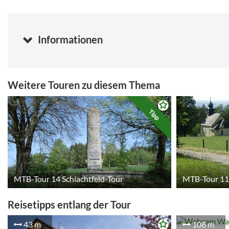
weiß-rot-weißen Markierung bis Bučina (Buchenberg). Bei ca. 
danach wieder rechts talwärts nach Stará Hut, nun rechts weit
links folgt. An der nächsten Straßenkreuzung hält man sich re
orientiert sich an der weiß-grün-weißen Markierung bis nach
Informationen
Schwarzachtal-Radweg und nach Waldmünchen.
Weitere Touren zu diesem Thema
Tipp
MTB-Tour 14 Schlachtfeld-Tour
MTB-Tour 11
Reisetipps entlang der Tour
43 m
108 m