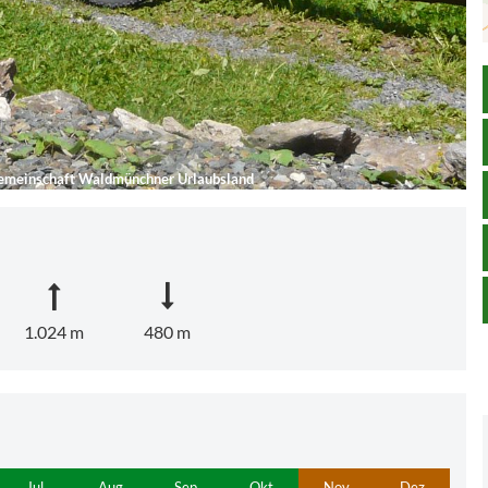
emeinschaft Waldmünchner Urlaubsland
1.024 m
480 m
Jul
Aug
Sep
Okt
Nov
Dez