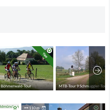
der Hälfte der erholsamen Abfahrt biegen wir links ab, kurz
er, solange bis man eine Teerstraße erreicht, der man nach
chts bis zur starken Rechtskurve. Hier biegt man links ab und
 Untergrafenried. Nun geht es links weiter zum
Tipp
 Böhmerwald-Tour
MTB-Tour 9 Schmuggler-Tour
110 m