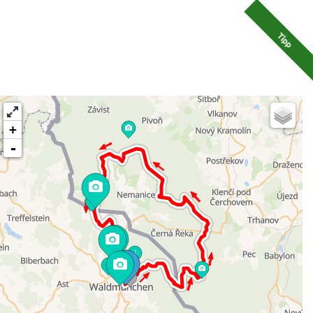
Tipp
+
-
2
2
6
32