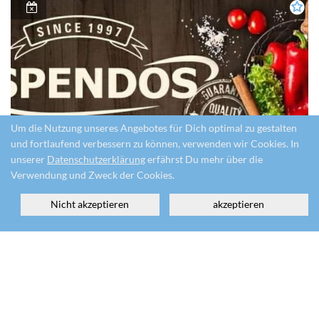
Um die Nutzung unseres Angebotes für Dich optimal zu gestalten
und fortlaufend verbessern zu können, verwenden wir Cookies. In
unserer
Datenschutzerklärung
erfährst Du mehr über die
Verwendung und Zweck der Cookies.
Aspendos
Nicht akzeptieren
akzeptieren
Neuenhauser Str. 11,
Uelsen
Restaurant
italienisch
gerade geschlossen
(12:00-19:00 Uhr)