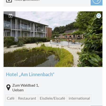
Hotel „Am Linnenbach“
Zum Waldbad 1,
Uelsen
Café
Restaurant
Eisdiele/Eiscafé
international