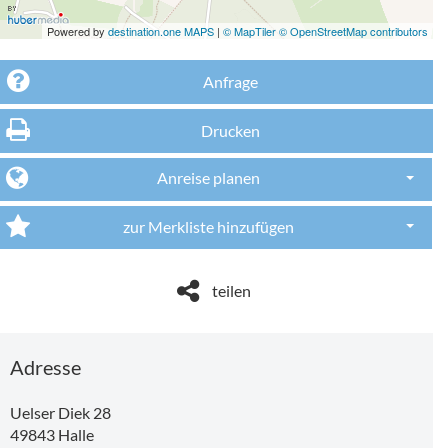
Powered by
destination.one MAPS
|
© MapTiler © OpenStreetMap contributors
Anfrage
Drucken
Anreise planen
Dropdo
zur Merkliste hinzufügen
Dropdo
teilen
Adresse
Uelser Diek 28
49843
Halle