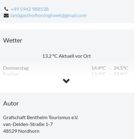
+49 5942 988538
landgasthofkoninghoek@gmail.com
Wetter
13.2
°C
Aktuell vor Ort
Donnerstag
14.4°C
-
24.5°C
Freitag
13.2°C
-
23.8°C
Samstag
9.2°C
-
26.8°C
Sonntag
14.4°C
-
33.2°C
Montag
14.3°C
-
34.0°C
Dienstag
17.2°C
-
20.0°C
Autor
Grafschaft Bentheim Tourismus e.V.
van-Delden-Straße 1-7
48529
Nordhorn