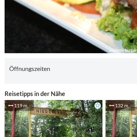
innitech-burge
Öffnungszeiten
Reisetipps in der Nähe
119 m
132 m