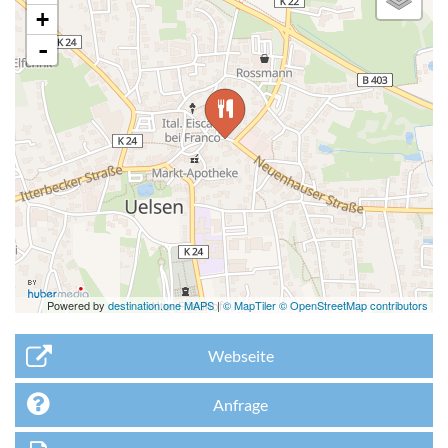
+
-
Powered by
destination.one MAPS
|
© MapTiler © OpenStreetMap contributors
Webseite
Anfrage