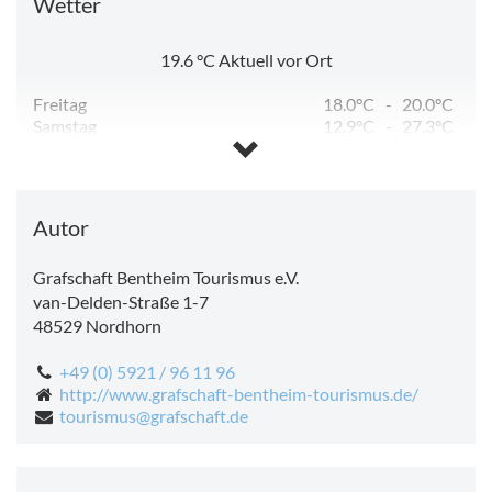
Wetter
19.6
°C
Aktuell vor Ort
Freitag
18.0°C
-
20.0°C
Samstag
12.9°C
-
27.3°C
Sonntag
17.7°C
-
34.4°C
Montag
14.2°C
-
29.1°C
Dienstag
9.7°C
-
23.9°C
Mittwoch
8.8°C
-
28.0°C
Autor
Grafschaft Bentheim Tourismus e.V.
van-Delden-Straße 1-7
48529
Nordhorn
+49 (0) 5921 / 96 11 96
http://www.grafschaft-bentheim-tourismus.de/
tourismus‎@‎grafschaft.de