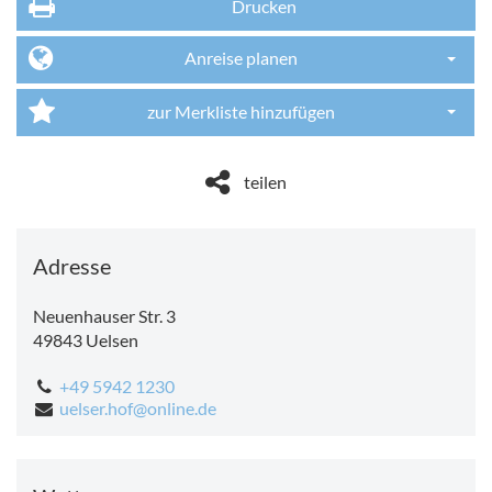
Drucken
Anreise planen
Dropdo
zur Merkliste hinzufügen
Dropdo
teilen
Adresse
Neuenhauser Str. 3
49843
Uelsen
+49 5942 1230
uelser.hof@online.de