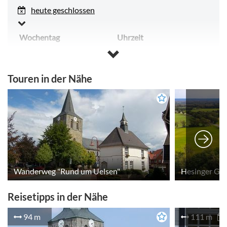
heute geschlossen
Wochentag
Uhrzeit
Montag
geschlossen
Touren in der Nähe
Dienstag
geschlossen
Mittwoch
geschlossen
Donnerstag
geschlossen
Freitag
geschlossen
Samstag
geschlossen
Wanderweg "Rund um Uelsen"
Hesinger Gr
Sonntag
geschlossen
Reisetipps in der Nähe
Montag & Dienstag: Geschlossen
Mittwoch: 17:00 Uhr – 22:00 Uhr
94 m
111 m
Donnerstag: 17:00 Uhr – 22:00 Uhr