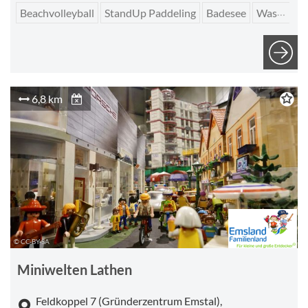
Beachvolleyball
StandUp Paddeling
Badesee
Wassersport
6,8 km
© CC-BY-SA
Miniwelten Lathen
Feldkoppel 7 (Gründerzentrum Emstal),