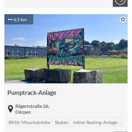
6,5 km
© CC-BY-SA
Pumptrack-Anlage
Rägertstraße 26,
Dörpen
BMX/ Mountainbike
Skaten
Inline-Skating-Anlage
Trail