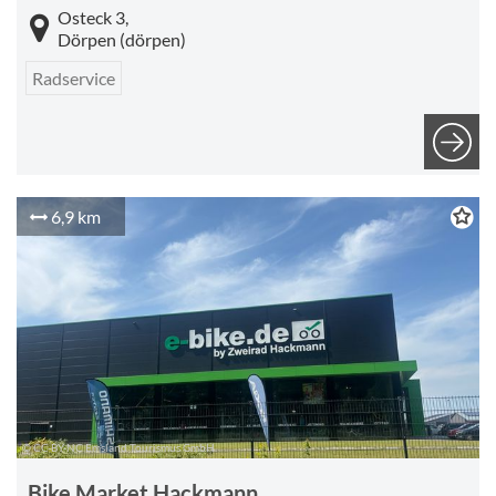
Osteck 3,
Dörpen (dörpen)
Radservice
6,9 km
© CC-BY-NC Emsland Tourismus GmbH
Bike Market Hackmann