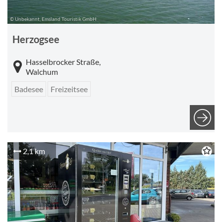
© Unbekannt, Emsland Touristik GmbH
Herzogsee
Hasselbrocker Straße,
Walchum
Badesee
Freizeitsee
2,1 km