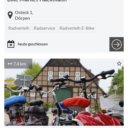
Osteck 1,
Dörpen
Radverleih
Radservice
Radverleih E-Bike
heute geschlossen
7,4 km
© CC-BY-SA Birgit Janknecht