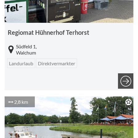
© CC-BY-SA
Regiomat Hühnerhof Terhorst
Südfeld 1,
Walchum
Landurlaub
Direktvermarkter
2,8 km