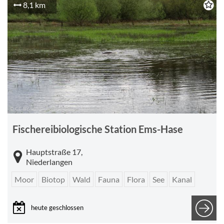
8,1 km
© CC-BY-SA Fischereibilogische Station Ems-Hase
Fischereibiologische Station Ems-Hase
Hauptstraße 17,
Niederlangen
Moor
Biotop
Wald
Fauna
Flora
See
Kanal
heute geschlossen