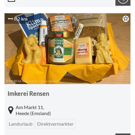
8,2 km
© CC-BY-SA Emsland Tourismus GmbH
Imkerei Rensen
Am Markt 11,
Heede (Emsland)
Landurlaub
Direktvermarkter