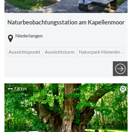
© CC-BY-SA Naturpark Hümmling, Tim Hentze
Naturbeobachtungsstation am Kapellenmoor
Niederlangen
Aussichtspunkt
Aussichtsturm
Naturpark Hümmling
Ge
7,8 km