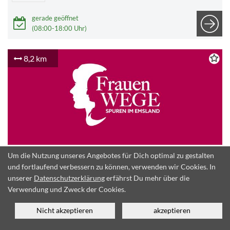
gerade geöffnet
(08:00-18:00 Uhr)
8,2 km
Um die Nutzung unseres Angebotes für Dich optimal zu gestalten
© CC-BY-SA
und fortlaufend verbessern zu können, verwenden wir Cookies. In
unserer
Datenschutzerklärung
erfährst Du mehr über die
FrauenWEGE – Erna de Vries
Verwendung und Zweck der Cookies.
Mühlenstraße 18-22,
Nicht akzeptieren
akzeptieren
Lathen