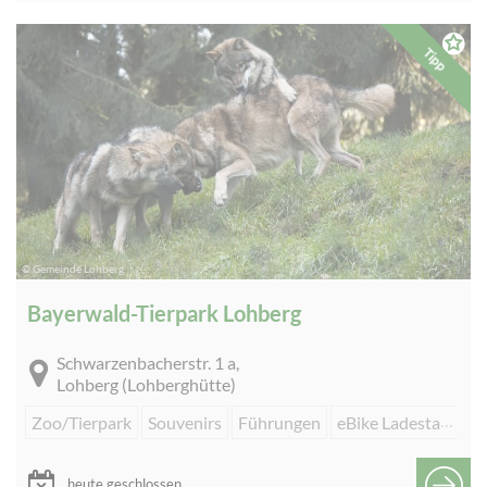
Tipp
© Gemeinde Lohberg
Bayerwald-Tierpark Lohberg
Schwarzenbacherstr. 1 a,
Lohberg (Lohberghütte)
Zoo/Tierpark
Souvenirs
Führungen
eBike Ladestation
heute geschlossen