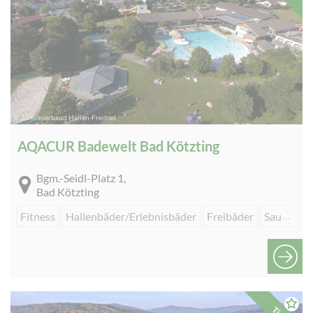
© Zweckverband Hallen-Freibad
AQACUR Badewelt Bad Kötzting
Bgm.-Seidl-Platz 1,
Bad Kötzting
Fitness
Hallenbäder/Erlebnisbäder
Freibäder
Saunalandschaften