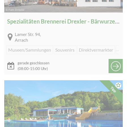
© Fam. Drexler
Spezialitäten Brennerei Drexler - Bärwurzerei - Obstbrennerei - Whisky-Destillerie - Destillenmuseum
Lamer Str. 94,
Arrach
Museen/Sammlungen
Souvenirs
Direktvermarkter
Einz
gerade geschlossen
(08:00-15:00 Uhr)
Tipp