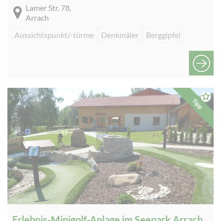
Lamer Str. 78,
Arrach
Aussichtspunkt/-türme
Denkmäler
Berggipfel
Tipp
© tiarrach
Erlebnis-Minigolf-Anlage im Seepark Arrach