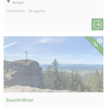
Arrach
Denkmäler
Berggipfel
Tipp
© tiarrach
Rauchröhren