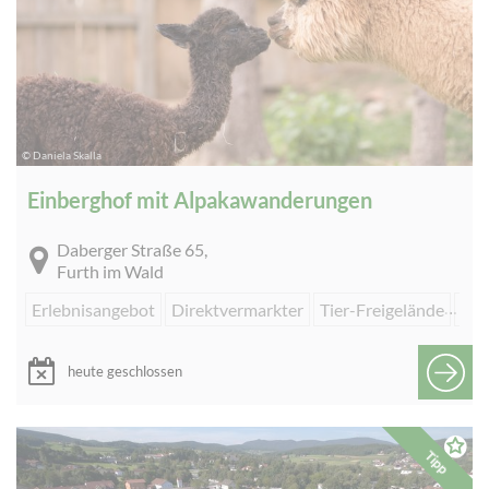
© Daniela Skalla
Einberghof mit Alpakawanderungen
Daberger Straße 65,
Furth im Wald
Erlebnisangebot
Direktvermarkter
Tier-Freigelände
Füh
heute geschlossen
Tipp