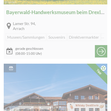
© tiarrach
Bayerwald-Handwerksmuseum beim Drexler-Hof
Lamer Str. 94,
Arrach
Museen/Sammlungen
Souvenirs
Direktvermarkter
Werk
gerade geschlossen
(08:00-15:00 Uhr)
Tipp