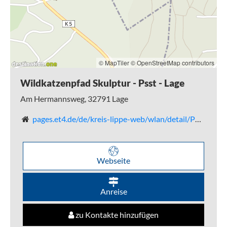
© MapTiler
© OpenStreetMap contributors
Wildkatzenpfad Skulptur - Psst - Lage
Am Hermannsweg,
32791
Lage
pages.et4.de/de/kreis-lippe-web/wlan/detail/POI/p_100039095/x
Webseite
Anreise
zu Kontakte hinzufügen