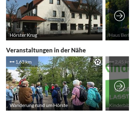
Hörster Krug
Haus Berke
Veranstaltungen in der Nähe
1,63 km
2,45 km
Wanderung rund um Hörste