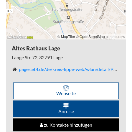
© MapTiler
© OpenStreetMap contributors
Altes Rathaus Lage
Lange Str. 72,
32791
Lage
pages.et4.de/de/kreis-lippe-web/wlan/detail/POI/p_100038627/x
Webseite
Anreise
zu Kontakte hinzufügen