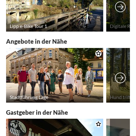
Lipp e-Bike Tour 1
Digitale Ra
Angebote in der Nähe
Stadtführung Lage
Gastgeber in der Nähe