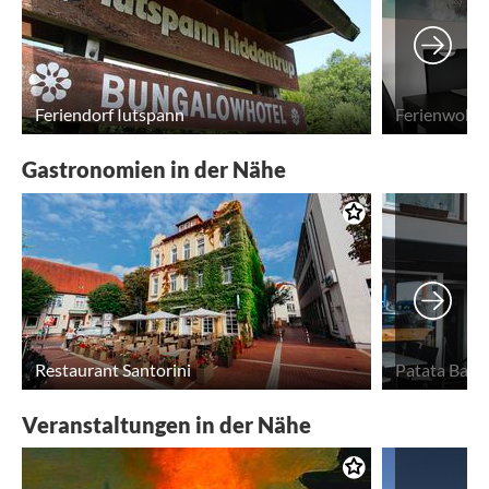
Feriendorf Iutspann
Ferienwohn
Gastronomien in der Nähe
Restaurant Santorini
Patata Bar
Veranstaltungen in der Nähe