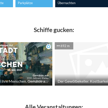
tte
Parkplätze
Übernachten
Schiffe gucken:
692 m
Die Stadt und ihre Menschen. Gemälde aus 200 Jahren Stadtgeschichte
Alle Veranstaltungen: