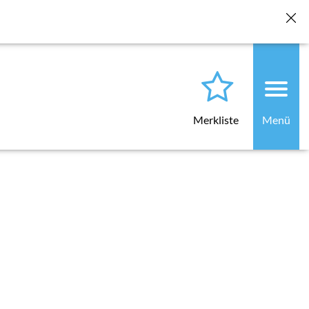
für künftige Besuche löschen" klicken. Beim nächsten Laden
Merkliste
Menü