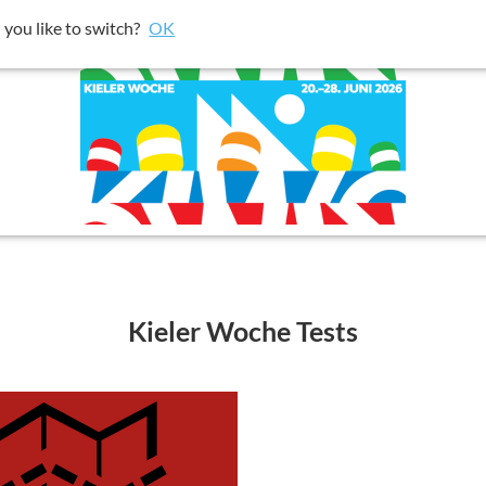
t um bessere Ergebnisse in deiner Umgebung darzustellen.
 you like to switch?
OK
klicken und dann "Diese Einstellungen 
Kieler Woche Tests