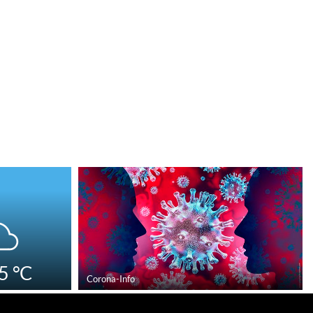
5
°C
Corona-Info