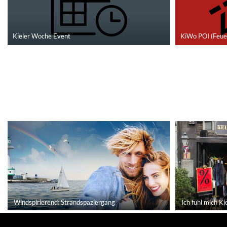
Kieler Woche Event
KiWo POI (Feue
Windspirierend: Strandspaziergang
Ich fühl mich Ki