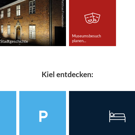
© Matthias Friedemann
Museumsbesuch
planen...
 Stadtgeschichte
Kiel entdecken: