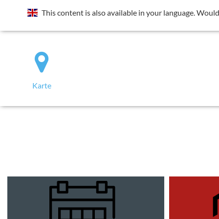
Standort wurde deaktiviert. Die Standortfreigabe wird benötig
This content is also available in your language. Would
Rechts neben der Adressleiste das Icon
der Seite die Frage nach "Deinen Standort abrufen" zulassen.
Karte