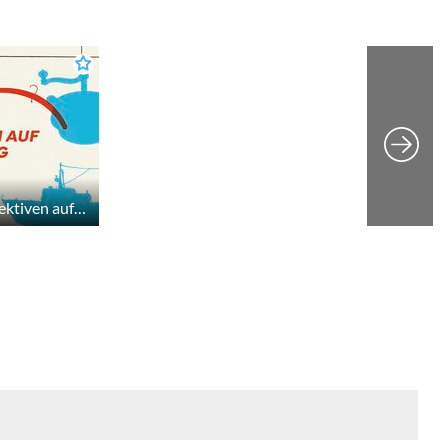
Gestern, heute, morgen. Perspektiven auf die Sammlung des Kieler Stadt- und Schifffahrtsmuseums