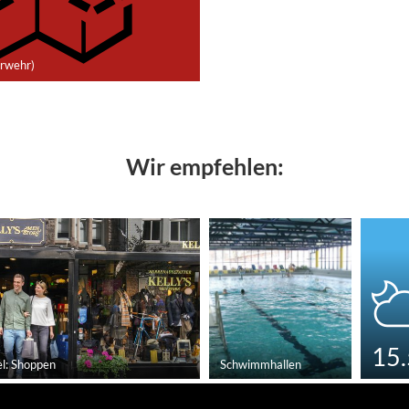
rwehr)
Wir empfehlen:
15.
el: Shoppen
Schwimmhallen