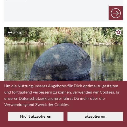
5 km
Um die Nutzung unseres Angebotes für Dich optimal zu gestalten
© Mittelbayerische
und fortlaufend verbessern zu können, verwenden wir Cookies. In
unserer
Datenschutzerklärung
erfährst Du mehr über die
Roßstein
Verwendung und Zweck der Cookies.
Am Anger,
Nicht akzeptieren
akzeptieren
Chamerau