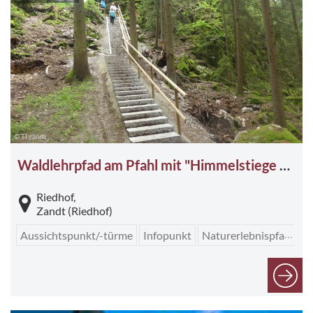
© TI zandt
Waldlehrpfad am Pfahl mit "Himmelstiege zum Pfahlfelsen""
Riedhof,
Zandt (Riedhof)
Aussichtspunkt/-türme
Infopunkt
Naturerlebnispfad
T