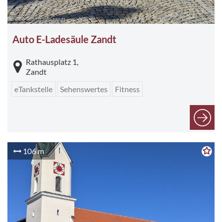
© CC0 Tourist info zandt
Auto E-Ladesäule Zandt
Rathausplatz 1,
Zandt
eTankstelle
Sehenswertes
Fitness
106 m