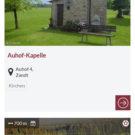
© TI Zandt
Auhof-Kapelle
Auhof 4,
Zandt
Kirchen
700 m