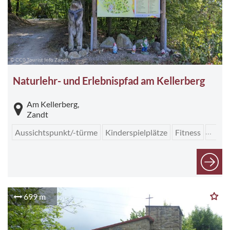
© CC0 Tourist Info Zandt
Naturlehr- und Erlebnispfad am Kellerberg
Am Kellerberg,
Zandt
Aussichtspunkt/-türme
Kinderspielplätze
Fitness
Infop
699 m