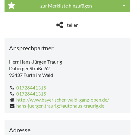
zur Merkliste hinzufügen
Dropdo
teilen
Ansprechpartner
Herr Hans-Jürgen Traurig
Daberger Straße 62
93437
Furth im Wald
01728441315
01728441315
http://www.bayerischer-wald-ganz-oben.de/
hans-juergen.traurig@autohaus-traurig.de
Adresse