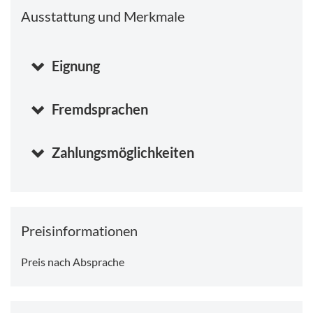
"Wir haben für jeden Wunsch und für jede Gelegenheit
Ausstattung und Merkmale
das passende Gefährt"
Eignung
Fremdsprachen
Zahlungsmöglichkeiten
Preisinformationen
Preis nach Absprache