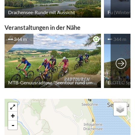
Drachensee-Runde mit Aussicht
Fu (Winterw
Veranstaltungen in der Nähe
344 m
344 m
MTB-Genuusradtour "Seentour rund um Babylon"
ELOTEC Spon
+
-