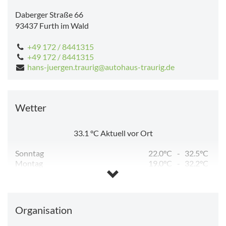
Daberger Straße 66
93437
Furth im Wald
+49 172 / 8441315
+49 172 / 8441315
hans-juergen.traurig@autohaus-traurig.de
Wetter
33.1
°C
Aktuell vor Ort
Sonntag
22.0°C
-
32.5°C
Montag
19.0°C
-
32.2°C
Dienstag
15.4°C
-
29.1°C
Mittwoch
12.6°C
-
28.7°C
Donnerstag
11.8°C
-
29.5°C
Freitag
12.8°C
-
29.7°C
Organisation