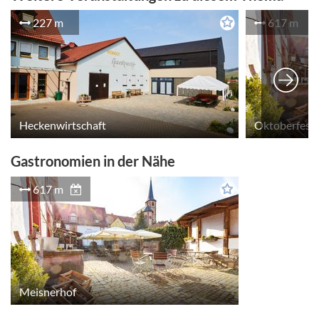
Samstag, 27.06.2026 16:00
227 m
617 m
Mittwoch, 01.07.2026 16:00
Donnerstag, 02.07.2026 16:00
Heckenwirtschaft
Oktoberfest 
Gastronomien in der Nähe
617 m
Meisnerhof