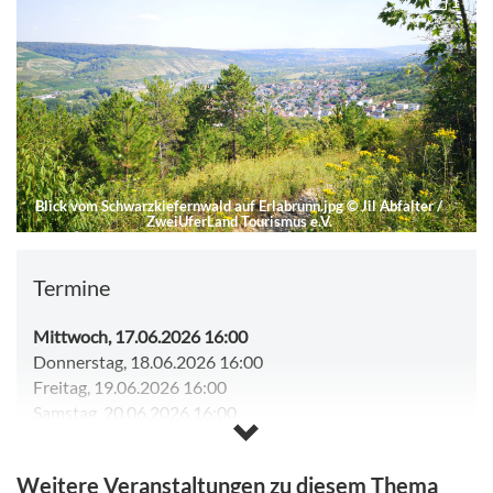
1
Blick vom Schwarzkiefernwald auf Erlabrunn.jpg
©
Jil Abfalter /
ZweiUferLand Tourismus e.V.
Termine
Mittwoch, 17.06.2026 16:00
Donnerstag, 18.06.2026 16:00
Freitag, 19.06.2026 16:00
Samstag, 20.06.2026 16:00
Mittwoch, 24.06.2026 16:00
Donnerstag, 25.06.2026 16:00
Weitere Veranstaltungen zu diesem Thema
Freitag, 26.06.2026 16:00