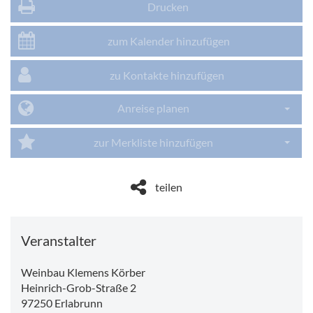
Drucken
zum Kalender hinzufügen
zu Kontakte hinzufügen
Anreise planen
Dropdo
zur Merkliste hinzufügen
Dropdo
teilen
Veranstalter
Weinbau Klemens Körber
Heinrich-Grob-Straße 2
97250
Erlabrunn