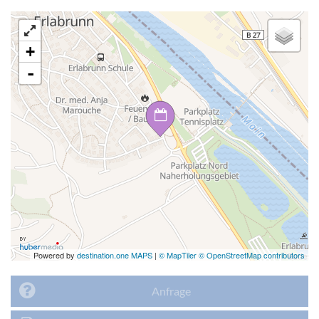
+
-
Powered by
destination.one MAPS
|
© MapTiler © OpenStreetMap contributors
Anfrage