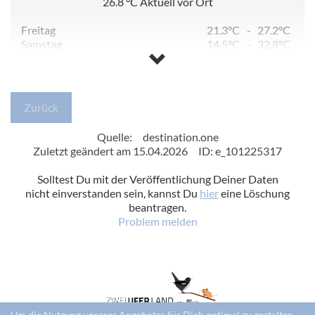
26.8
°C
Aktuell vor Ort
Freitag
21.3°C
-
27.2°C
Samstag
14.5°C
-
32.8°C
Sonntag
15.3°C
-
34.9°C
Montag
22.3°C
-
36.1°C
Dienstag
18.8°C
-
30.2°C
Mittwoch
15.4°C
-
26.3°C
Zurück
Quelle:
destination.one
Zuletzt geändert am 15.04.2026
ID: e_101225317
Solltest Du mit der Veröffentlichung Deiner Daten
nicht einverstanden sein, kannst Du
hier
eine Löschung
beantragen.
Problem melden