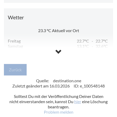
Wetter
23.3
°C
Aktuell vor Ort
Freitag
22.7°C
-
22.7°C
Samstag
13.1°C
-
32.6°C
Sonntag
16.8°C
-
37.5°C
Montag
19.0°C
-
35.7°C
Dienstag
19.5°C
-
30.3°C
Mittwoch
14.9°C
-
32.3°C
Zurück
Quelle:
destination.one
Zuletzt geändert am 16.03.2026
ID: e_100548148
Solltest Du mit der Veröffentlichung Deiner Daten
nicht einverstanden sein, kannst Du
hier
eine Löschung
beantragen.
Problem melden