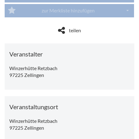
Dropdo
zur Merkliste hinzufügen
Dropdo
teilen
Veranstalter
Winzerhütte Retzbach
97225
Zellingen
Veranstaltungsort
Winzerhütte Retzbach
97225
Zellingen