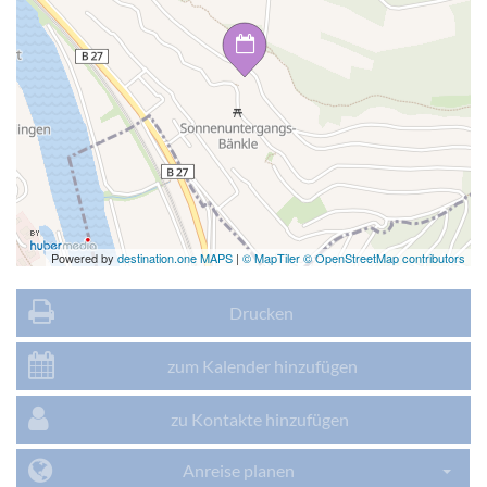
Powered by
destination.one MAPS
|
© MapTiler © OpenStreetMap contributors
Drucken
zum Kalender hinzufügen
zu Kontakte hinzufügen
Anreise planen