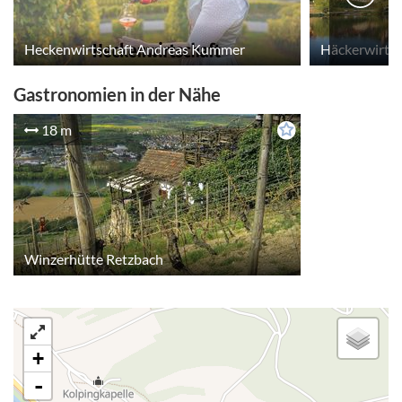
Heckenwirtschaft Andreas Kummer
Häckerwirts
Gastronomien in der Nähe
18 m
Winzerhütte Retzbach
+
-