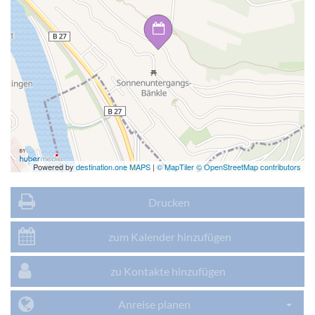
Powered by
destination.one MAPS
|
© MapTiler © OpenStreetMap contributors
Drucken
zum Kalender hinzufügen
zu Kontakte hinzufügen
Anreise planen