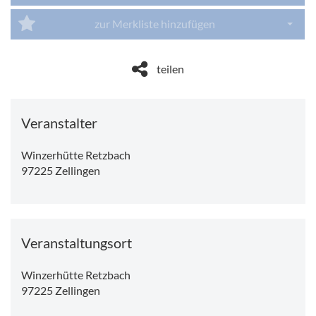
Dropdo
zur Merkliste hinzufügen
Dropdo
teilen
Veranstalter
Winzerhütte Retzbach
97225
Zellingen
Veranstaltungsort
Winzerhütte Retzbach
97225
Zellingen