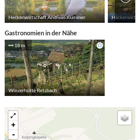
Heckenwirtschaft Andreas Kummer
Häckerwirts
Gastronomien in der Nähe
18 m
Winzerhütte Retzbach
+
-