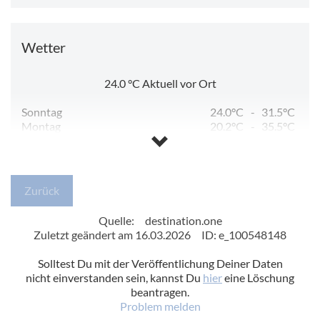
Wetter
24.0
°C
Aktuell vor Ort
Sonntag
24.0°C
-
31.5°C
Montag
20.2°C
-
35.5°C
Dienstag
16.1°C
-
30.1°C
Mittwoch
13.5°C
-
31.9°C
Donnerstag
14.2°C
-
33.2°C
Freitag
15.5°C
-
19.0°C
Zurück
Quelle:
destination.one
Zuletzt geändert am 16.03.2026
ID: e_100548148
Solltest Du mit der Veröffentlichung Deiner Daten
nicht einverstanden sein, kannst Du
hier
eine Löschung
beantragen.
Problem melden