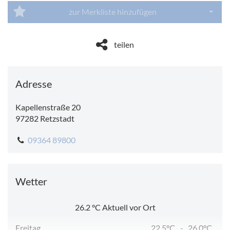
zur Merkliste hinzufügen
Dropdo
teilen
Adresse
Kapellenstraße 20
97282
Retzstadt
09364 89800
Wetter
26.2
°C
Aktuell vor Ort
Freitag
22.5°C
-
26.0°C