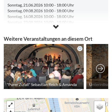
Sonntag, 21.06.2026 10:00
-
18:00 Uhr
Sonntag, 09.08.2026 10:00
-
18:00 Uhr
Sonntag, 16.08.2026 10:00
-
18:00 Uhr
Sonntag, 23.08.2026 10:00
-
18:00 Uhr
Sonntag, 30.08.2026 10:00
-
18:00 Uhr
Sonntag, 06.09.2026 10:00
-
18:00 Uhr
Weitere Veranstaltungen an diesem Ort
Sonntag, 13.09.2026 10:00
-
18:00 Uhr
Kalender anzeigen
"Purer Zufall" Sebastian Reich & Amanda