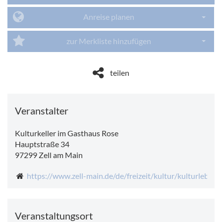
Anreise planen
Dropdo
zur Merkliste hinzufügen
Dropdo
teilen
Veranstalter
Kulturkeller im Gasthaus Rose
Hauptstraße 34
97299
Zell am Main
https://www.zell-main.de/de/freizeit/kultur/kulturleben-
Veranstaltungsort