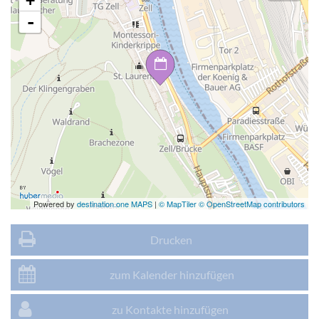
+
-
Powered by
destination.one MAPS
|
© MapTiler © OpenStreetMap contributors
Drucken
zum Kalender hinzufügen
zu Kontakte hinzufügen