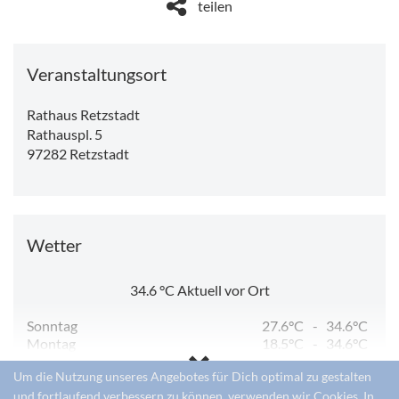
teilen
Veranstaltungsort
Rathaus Retzstadt
Rathauspl. 5
97282
Retzstadt
Wetter
34.6
°C
Aktuell vor Ort
Sonntag
27.6°C
-
34.6°C
Montag
18.5°C
-
34.6°C
Dienstag
15.9°C
-
27.8°C
Um die Nutzung unseres Angebotes für Dich optimal zu gestalten
Mittwoch
11.9°C
-
30.1°C
Donnerstag
12.9°C
-
31.9°C
und fortlaufend verbessern zu können, verwenden wir Cookies. In