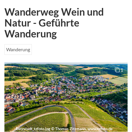
Wanderweg Wein und
Natur - Geführte
Wanderung
Wanderung
1
Retzstadt_tzfoto.jpg
©
Thomas Zitzmann, www.tzfoto.de