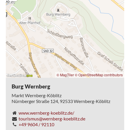
wenige Jahre später war die Burg in der Hand der Nothafte.
1367 wurde die Burg Wernberg böhmisches Lehen und
blieb es bis 1806. Im Jahr 1401 wird die von Heinrich
Nothaft errichtete Kapelle zur St. Georg-Kapelle geweiht.
1406 erreichte Heinrich Nothaft von König Ruprecht die
Hochgerichtsbarkeit und damit die Ausbildung einer
vollständigen Herrschaft Wernberg. Ab 1509 wird der
Ritter Wisbeck zu Velburg als Besitzer geführt. Von 1530
bis zum Tod von Max Adam (1646) - dem letzten
Landgrafen von Leuchtenberg - kam die Burg wieder in den
Besitz der Leuchtenberger. Ab 1646 war die Herrschaft
Wernberg und damit die Burg bis auf wenige Jahre im
Besitz der Wittelsbacher. Die Burg war Sitz des Pflegamtes
© MapTiler
© OpenStreetMap contributors
Wernberg mit dem sie zusammen mit der Landgrafschaft
Leuchtenberg zwischen 1803 und 1806 im bayerischen
Burg Wernberg
Staatsverband aufging. Die Gebäude wurden anschließend
Markt Wernberg-Köblitz
als Rentamt, Forstamt und schließlich als Strafanstalt
Nürnberger Straße 124,
92533
Wernberg-Köblitz
genutzt und verfielen immer mehr. Nach dem Verkauf durch
den Freistaat Bayern und mehreren Besitzerwechseln
www.wernberg-koeblitz.de/
erwarb 1919 Graf von Schall-Riaucour die Feste und
tourismus@wernberg-koeblitz.de
restaurierte verschiedene Gebäude. Die Marktgemeinde
+49 9604 / 92110
Wernberg-Köblitz kaufte 1992 die Burg Wernberg und