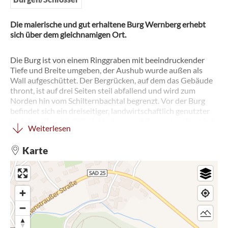
Die malerische und gut erhaltene Burg Wernberg erhebt
sich über dem gleichnamigen Ort.
Die Burg ist von einem Ringgraben mit beeindruckender
Tiefe und Breite umgeben, der Aushub wurde außen als
Wall aufgeschüttet. Der Bergrücken, auf dem das Gebäude
thront, ist auf drei Seiten steil abfallend und wird zum
Norden hin vom Schilternbachtal begrenzt. Vor der Burg
befindet sich ein dreiseitiger, landwirtschaftlich genutzter
Hof, der offensichtlich als Vorburg und Burggut gedient hat.
Weiterlesen
Das Bild der Anlage prägen vor allem späte Bauten aus
Gotik und Renaissance in der Zeit vom 14. bis 18
Karte
Jahrhundert.
Über den Bau und die älteste Geschichte der Burg sind nur
lückenhafte Angaben vorhanden. Man vermutet, dass die
Landgrafen von Leuchtenberg lange Zeit Eigentümer der
Burg waren. Erstmals urkundlich erwähnt wurde die Burg
im Jahr 1280. In diesem Jahr erwarb Konrad von Paulsdorf
die Burg von Friedrich und Gebhard von Leuchtenberg. Nur