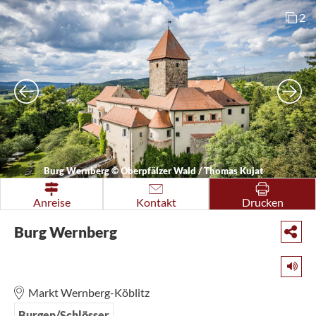
2
Burg Wernberg
©
Oberpfälzer Wald / Thomas Kujat
Anreise
Kontakt
Drucken
Burg Wernberg
Markt Wernberg-Köblitz
Burgen/Schlösser