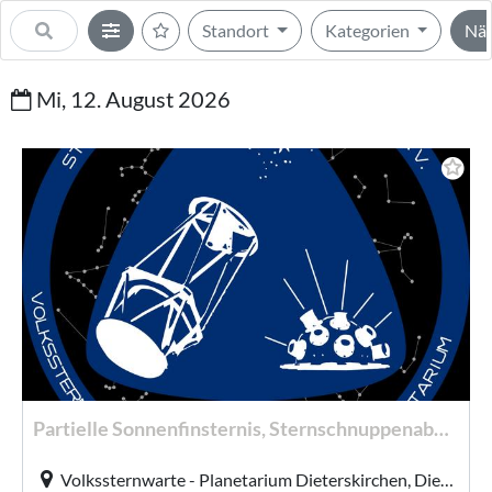
Standort
Kategorien
Näc
Mi, 12. August 2026
Partielle Sonnenfinsternis, Sternschnuppenabend Sternenfreunde Dieterskirchen
Volkssternwarte - Planetarium Dieterskirchen, Dieterskirchen