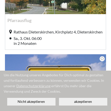
Pfarrausflug
Rathaus Dieterskirchen, Kirchplatz 4, Dieterskirchen
Sa., 3. Okt. 06:00
in 2 Monaten
Um die Nutzung unseres Angebotes für Dich optimal zu gestalten
und fortlaufend verbessern zu können, verwenden wir Cookies. In
unserer
Datenschutzerklärung
erfährst Du mehr über die
Verwendung und Zweck der Cookies.
Nicht akzeptieren
akzeptieren