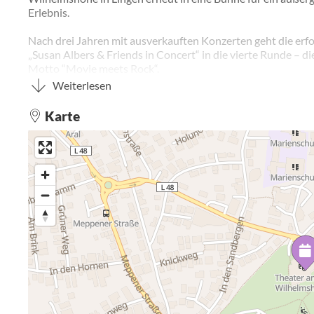
Erlebnis.
Nach drei Jahren mit ausverkauften Konzerten geht die erfo
„Susan Albers & Friends in Concert“ in die vierte Runde – d
Motto “Movie meets Rock“.
Weiterlesen
Gemeinsam mit einer Local Hero Band und dem Projektcho
EmsTones“ präsentiert Susan Albers die größten Songs aus 
Karte
und kraftvolle Rockklassiker.
Auf dem Programm stehen unter anderem Songs aus “Rocky“
Showman“, “Top Gun“, “Spider-Man“ und “Der König der Löw
kombiniert mit energiegeladenen Rockhits von “Toto“ bis “S
überraschenden Mash-ups.
Mit dabei sind die Musiker:
Felix Kley (Gesang & Gitarre), Eike Kumbrink (Gesang & Dr
(Gitarre), Jörg Hanselle (Bass) und als Special Guest die Sax
Sendi Wessel.
Besonders beeindruckend wird erneut der Projektchor, der
Sänger aus Lingen, sowie Susans Heimatstadt Rhede (Westf.