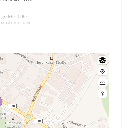
lgreiche Reihe
iesmal unter dem
r “RheMix & The
der Welt des Films
, “The Greatest
en“,
urvivor“ und
ums), Noah Gels
ofonistin
 Sängerinnen und
) vereint und dem