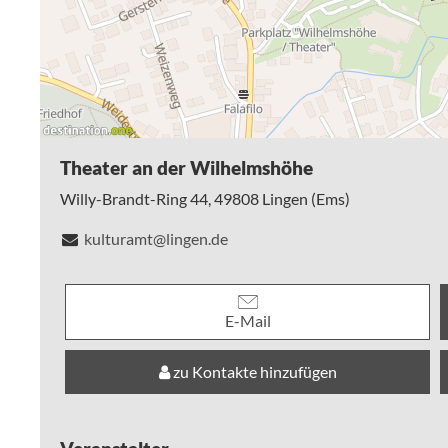
Konzert eine gewaltige Klangkulisse verleiht.
Das Publikum darf sich auf einen Abend voller Emotionen, 
mitreißender Rockenergie und überraschender musikalisch
Movie meets Rock – ein Konzertabend, wie ein Film, den man
muss.
Theater an der Wilhelmshöhe
Willy-Brandt-Ring 44,
49808
Lingen (Ems)
kulturamt@lingen.de
E-Mail
zu Kontakte hinzufügen