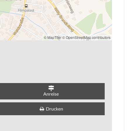
großer Stimmen,
er Momente freuen.
 live erleben
© MapTiler
© OpenStreetMap contributors
Anreise
Drucken