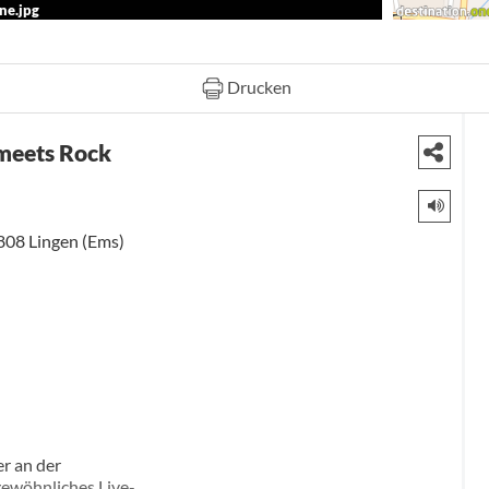
ine.jpg
Drucken
 meets Rock
808
Lingen (Ems)
r an der
gewöhnliches Live-