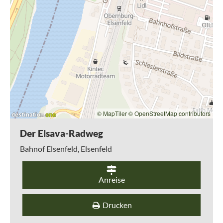
Hobbach, wo sich ein Besuch der schönen St.
Johanniskirche anbietet. Es folgt wieder ein längerer
Abschnitt mit nahezu unberührter Kulturlandschaft
begleitet von der langsam schmaler werdenden Elsava. Kurz
vor Heimbuchenthal passiert man den Höllhammer, einen
ehemaligen Eisenhammer, der in früheren Zeiten hier
seinen Dienst tat. Heimbuchenthal selbst besticht mit
seinem schönen Kurpark, durch den die Tour hindurchführt.
Immer in Sichtweite des Flusses geht es weiter zur Kirche
St. Martin im Ortszentrum und dann parallel zur
Hauptstraße bis nach Mespelbrunn. Kurz vorher bietet sich
© MapTiler
© OpenStreetMap contributors
noch eine Partie auf der herrlich gelegenen Adventuregolf-
Anlage an. In Mespelbrunn heißt es noch einmal rechts
Der Elsava-Radweg
abbiegen und schließlich ist das Ziel der Tour und das
berühmte Spessartwahrzeichen erreicht: Das
Bahnof Elsenfeld,
Elsenfeld
Wasserschloss Mespelbrunn.
Anreise
Drucken