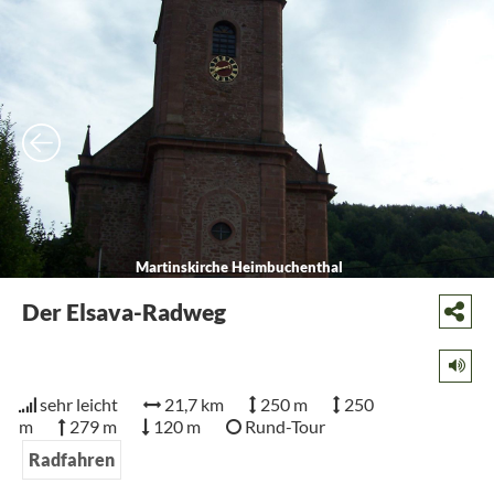
5
Martinskirche Heimbuchenthal
Der Elsava-Radweg
sehr leicht
21,7 km
250 m
250
m
279 m
120 m
Rund-Tour
Radfahren