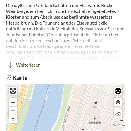
Die idyllischen Uferlandschaften der Elsava, die Rücker
Weinberge, ein herrlich in die Landschaft eingebettetes
Kloster und zum Abschluss das berühmte Wasserloss
Mespelbrunn. Die Tour entlang der Elsava stellt die
natürliche und kulturelle Vielfalt des Spessarts vor. Sart der
Tour ist am Bahnhof Obernburg-Elsenfeld. Die ist ab hier
mit den Fernzielen "Eschau" bzw. "Mespelbrunn"
beschildert. am Ortsausgang von Elsenfeld beim
Schulzentrum tritt man auf den Radweg. Die Fahrt führt
nun durch Feld-, Wald- und Wiesenlandschaften bis nach
Rück, Schon von Weitem kann man die steilen Weinberge
Weiterlesen
der Weinlage "Rücker Schalk" erkennen.Auf dem Weg durch
das Tal in Richtung Eschau führt die Tour am Kloster
Karte
Himmelthal vorbei. Durch offene Landschaft und mit
schönem Blick auf die Spessartberge erreicht man den Ort
Eschau. Hier lohnt ein Abstecher zum BIldungs-und
Informationszentrum der "Burglandschaft Main4 Eck".
Burgenfreunde finden hier Informaitonen zur
facettenreichen Vielfalt an Burgen und Schlössern im
Spessart-Mainland. Immer entlang des herrlich idayllischen
Elsava-Ufers und durch eine von Streuobstwiesen geprägte
Landschaft erreichen die Radler den Eschauern Ortsteil