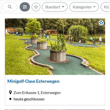
Standort
Kategorien
Kü
Wolfgang Luedtke
Minigolf-Oase Esterwegen
Zum Erikasee 1, Esterwegen
heute geschlossen