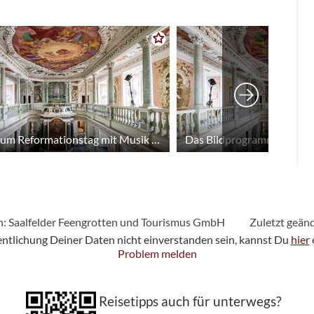
Konzert zum Reformationstag mit Musik und Wort - Schlosskapelle Saalfeld
n: Saalfelder Feengrotten und Tourismus GmbH
Zuletzt geän
fentlichung Deiner Daten nicht einverstanden sein, kannst Du
hier
Problem melden
Reisetipps auch für unterwegs?