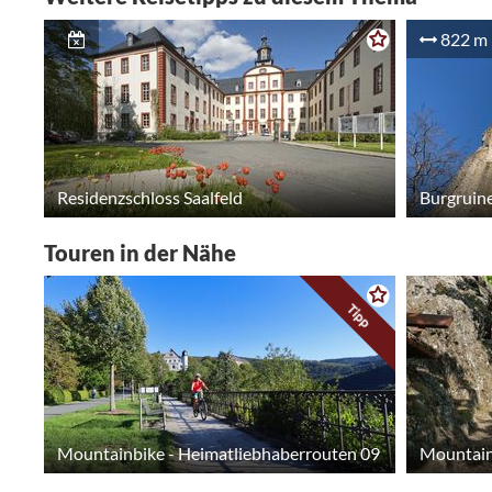
822 m
Residenzschloss Saalfeld
Burgruin
Touren in der Nähe
Tipp
Mountainbike - Heimatliebhaberrouten 09
Mountain