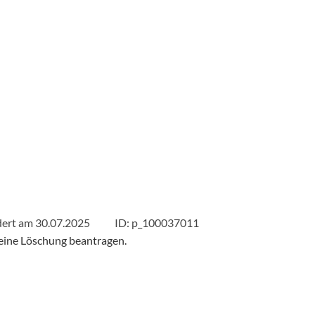
95 m
Das Bildprogramm der Saalfelder Schlosskirche
Sommerkino im Saalfelder Schlosspark
dert am 30.07.2025
ID: p_100037011
eine Löschung beantragen.