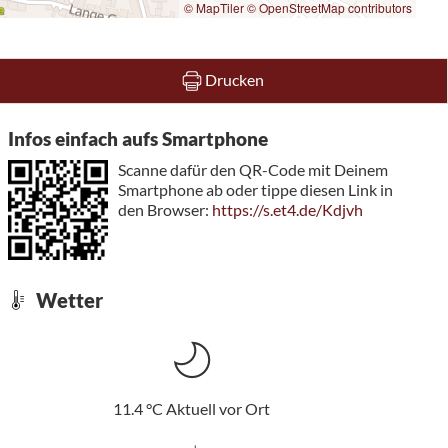
© MapTiler
© OpenStreetMap contributors
Drucken
Infos einfach aufs Smartphone
Scanne dafür den QR-Code mit Deinem
Smartphone ab oder tippe diesen Link in
den Browser:
https://s.et4.de/Kdjvh
Wetter
11.4
°C
Aktuell vor Ort