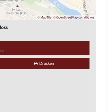
© MapTiler
© OpenStreetMap contributors
loss
se
Drucken