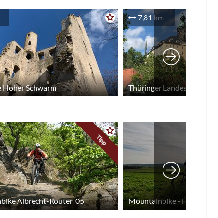
7,81 km
e Hoher Schwarm
Thüringer Landesmuseum 
Tipp
bike Albrecht-Routen 05
Mountainbike - Heimatlie