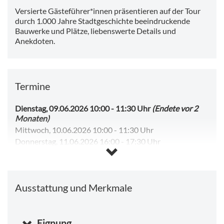
Versierte Gästeführer*innen präsentieren auf der Tour
durch 1.000 Jahre Stadtgeschichte beeindruckende
Bauwerke und Plätze, liebenswerte Details und
Anekdoten.
Termine
Dienstag, 09.06.2026 10:00
-
11:30 Uhr
(Endete vor 2
Monaten)
Mittwoch, 10.06.2026 10:00
-
11:30 Uhr
Donnerstag, 11.06.2026 16:00
-
17:30 Uhr
Freitag, 12.06.2026 10:00
-
11:30 Uhr
Freitag, 12.06.2026 16:00
-
17:30 Uhr
Samstag, 13.06.2026 10:00
-
11:30 Uhr
Ausstattung und Merkmale
Samstag, 13.06.2026 14:00
-
15:30 Uhr
Sonntag, 14.06.2026 10:00
-
11:30 Uhr
Montag, 15.06.2026 16:00
-
17:30 Uhr
Sonntag, 09.08.2026 10:00
Eignung
-
11:30 Uhr
(Beginnt in 4