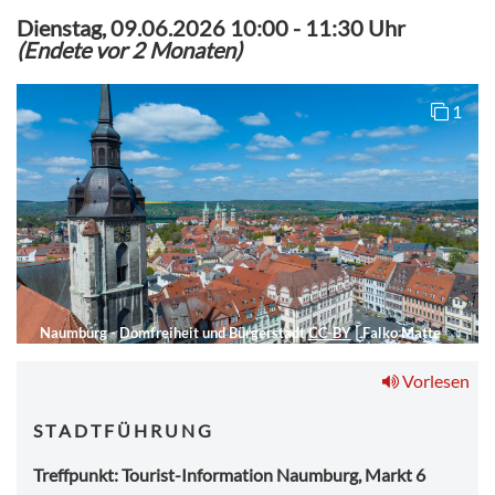
Dienstag, 09.06.2026 10:00
-
11:30 Uhr
(Endete vor 2 Monaten)
1
Naumburg - Domfreiheit und Bürgerstadt
CC-BY
|
Falko Matte
Vorlesen
S T A D T F Ü H R U N G
Treffpunkt: Tourist-Information Naumburg, Markt 6