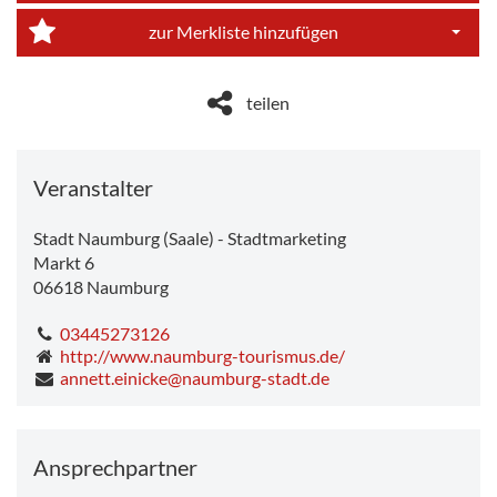
Dropdo
zur Merkliste hinzufügen
Dropdo
teilen
Veranstalter
Stadt Naumburg (Saale) - Stadtmarketing
Markt 6
06618
Naumburg
03445273126
http://www.naumburg-tourismus.de/
annett.einicke@naumburg-stadt.de
Ansprechpartner