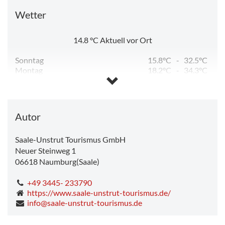
Wetter
14.8
°C
Aktuell vor Ort
Sonntag
15.8°C
-
32.5°C
Montag
18.2°C
-
34.3°C
Dienstag
12.3°C
-
23.6°C
Mittwoch
11.3°C
-
25.6°C
Donnerstag
12.7°C
-
28.1°C
Freitag
14.7°C
-
15.5°C
Autor
Saale-Unstrut Tourismus GmbH
Neuer Steinweg 1
06618
Naumburg(Saale)
+49 3445- 233790
https://www.saale-unstrut-tourismus.de/
info@saale-unstrut-tourismus.de