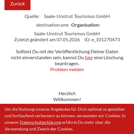
Zurück
Quelle:
Saale-Unstrut Tourismus GmbH
destination.one
Organisation:
Saale-Unstrut Tourismus GmbH
Zuletzt geändert am 07.05.2026
ID: e_101270473
Solltest Du mit der Veröffentlichung Deiner Daten
nicht einverstanden sein, kannst Du
hier
eine Löschung
beantragen.
Problem melden
Herzlich
Willkommen!
Um die Nutzung unseres Angebotes für Dich optimal zu gestalten
und fortlaufend verbessern zu können, verwenden wir Cookies. In
unserer
Datenschutzerklärung
erfährst Du mehr über die
Impressum
|
Datenschutzerklärung
|
Problem melden
Verwendung und Zweck der Cookies.