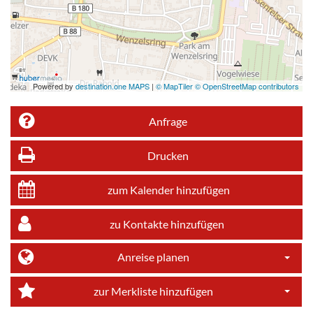
Powered by
destination.one MAPS
|
© MapTiler © OpenStreetMap contributors
Anfrage
Drucken
zum Kalender hinzufügen
zu Kontakte hinzufügen
Anreise planen
Dropdo
zur Merkliste hinzufügen
Dropdo