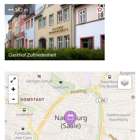
342 m
Gasthof Zufriedenheit
+
-