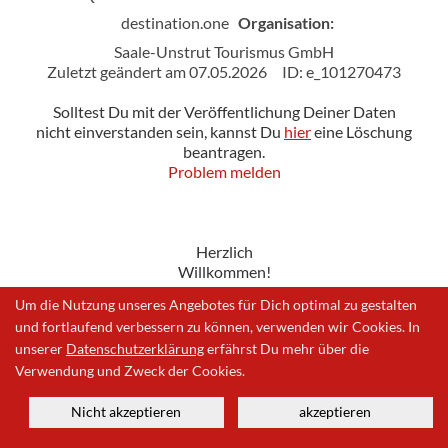
destination.one
Organisation:
Saale-Unstrut Tourismus GmbH
Zuletzt geändert am 07.05.2026
ID: e_101270473
Solltest Du mit der Veröffentlichung Deiner Daten
nicht einverstanden sein, kannst Du
hier
eine Löschung
beantragen.
Problem melden
Herzlich
Willkommen!
Um die Nutzung unseres Angebotes für Dich optimal zu gestalten
und fortlaufend verbessern zu können, verwenden wir Cookies. In
unserer
Datenschutzerklärung
erfährst Du mehr über die
Impressum
|
Datenschutzerklärung
|
Problem melden
Verwendung und Zweck der Cookies.
Nicht akzeptieren
akzeptieren
© 2026 | Ein Produkt der
destination.one GmbH