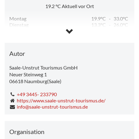
19.2
°C
Aktuell vor Ort
Montag
19.9°C
-
33.0°C
Dienstag
13.3°C
-
26.0°C
Mittwoch
11.3°C
-
26.2°C
Donnerstag
12.8°C
-
28.4°C
Freitag
14.5°C
-
31.6°C
Samstag
18.1°C
-
19.5°C
Autor
Saale-Unstrut Tourismus GmbH
Neuer Steinweg 1
06618
Naumburg(Saale)
+49 3445- 233790
https://www.saale-unstrut-tourismus.de/
info@saale-unstrut-tourismus.de
Organisation