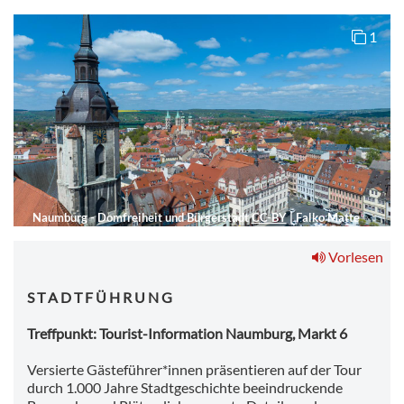
1
Naumburg - Domfreiheit und Bürgerstadt
CC-BY
|
Falko Matte
Vorlesen
S T A D T F Ü H R U N G
Treffpunkt: Tourist-Information Naumburg, Markt 6
Versierte Gästeführer*innen präsentieren auf der Tour
durch 1.000 Jahre Stadtgeschichte beeindruckende