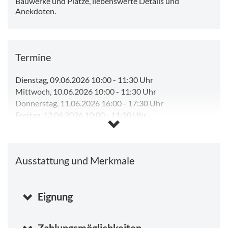
Bauwerke und Plätze, liebenswerte Details und
Anekdoten.
Termine
Dienstag, 09.06.2026 10:00
-
11:30 Uhr
Mittwoch, 10.06.2026 10:00
-
11:30 Uhr
Donnerstag, 11.06.2026 16:00
-
17:30 Uhr
Freitag, 12.06.2026 10:00
-
11:30 Uhr
Freitag, 12.06.2026 16:00
-
17:30 Uhr
Samstag, 13.06.2026 10:00
-
11:30 Uhr
Samstag, 13.06.2026 14:00
-
15:30 Uhr
Ausstattung und Merkmale
Sonntag, 14.06.2026 10:00
-
11:30 Uhr
Montag, 15.06.2026 16:00
-
17:30 Uhr
Montag, 10.08.2026 16:00
-
17:30 Uhr
(Beginnt in 10
Stunden)
Eignung