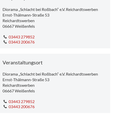
Diorama „Schlacht bei Roßbach“ e.V. Reichardtswerben
Ernst-Thälmann-Straße 53
Reichardtswerben
06667
Weißenfels
03443 279852
03443 200676
9,75 km
Veranstaltungsort
Diorama „Schlacht bei Roßbach“ e.V. Reichardtswerben
Ernst-Thälmann-Straße 53
Reichardtswerben
Ausstellung: vom Leben gezeichnet - Karikaturen von Hans- Joachim Tempel
06667
Weißenfels
03443 279852
03443 200676