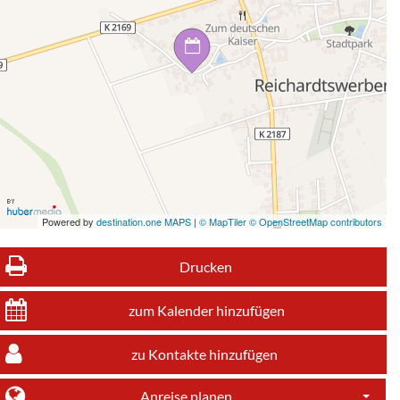
Powered by
destination.one MAPS
|
© MapTiler © OpenStreetMap contributors
Drucken
zum Kalender hinzufügen
zu Kontakte hinzufügen
Anreise planen