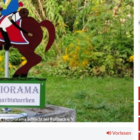
Y
|
IG Diorama Schlacht bei Roßbach e. V.
Vorlesen