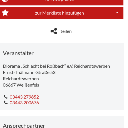
Dropdo
zur Merkliste hinzufügen
Dropdo
teilen
Veranstalter
Diorama „Schlacht bei Roßbach“ e.V. Reichardtswerben
Ernst-Thälmann-Straße 53
Reichardtswerben
06667
Weißenfels
03443 279852
03443 200676
Ansprechpartner