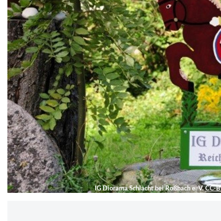
IG Diorama Schlacht bei Roßbach e. V.
CC-B