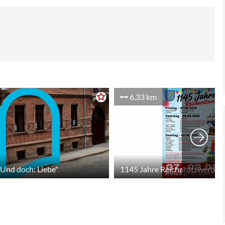
6,33 km
"Und doch: Liebe"
1145 Jahre Reichardtswerben