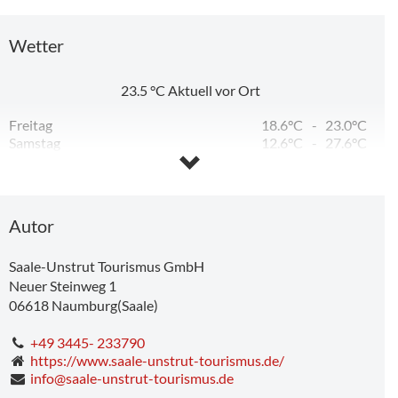
Wetter
23.5
°C
Aktuell vor Ort
Freitag
18.6°C
-
23.0°C
Samstag
12.6°C
-
27.6°C
Sonntag
15.2°C
-
32.3°C
Montag
21.6°C
-
35.2°C
Dienstag
15.6°C
-
23.9°C
Mittwoch
11.7°C
-
26.9°C
Autor
Saale-Unstrut Tourismus GmbH
Neuer Steinweg 1
06618
Naumburg(Saale)
+49 3445- 233790
https://www.saale-unstrut-tourismus.de/
info@saale-unstrut-tourismus.de