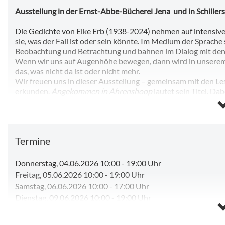
Ausstellung in der Ernst-Abbe-Bücherei Jena und in Schiller
Die Gedichte von Elke Erb (1938-2024) nehmen auf intensive
sie, was der Fall ist oder sein könnte. Im Medium der Sprache
Beobachtung und Betrachtung und bahnen im Dialog mit den
Wenn wir uns auf Augenhöhe bewegen, dann wird in unserem 
das, was nicht da ist oder nicht mehr.
Wir freuen uns in dieser Ausstellung – gemeinsam mit den Les
erkunden.
Angekommen in Ahrenshoop
lautet sein Titel. Dab
Sprachen, wird uns nah und wieder fern. Es verwandelt seine 
bringt uns in ein Gespräch – mit uns selbst und vielleicht au
Die Ausstellungseröffnung findet am 12. Mai 2026 um 19:30 Uhr
Termine
Die Ausstellung wurde kuratiert von Catalina Giraldo Vélez
Donnerstag, 04.06.2026 10:00
-
19:00 Uhr
Der Eintritt ist frei.
Freitag, 05.06.2026 10:00
-
19:00 Uhr
Samstag, 06.06.2026 10:00
-
17:00 Uhr
Dienstag, 09.06.2026 10:00
-
19:00 Uhr
Mittwoch, 10.06.2026 10:00
-
19:00 Uhr
Donnerstag, 11.06.2026 10:00
-
19:00 Uhr