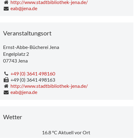
http://www.stadtbibliothek-jena.de/
eab@jena.de
Veranstaltungsort
Ernst-Abbe-Bücherei Jena
Engelplatz 2
07743
Jena
+49 (0) 3641 498160
+49 (0) 3641 498163
http://www.stadtbibliothek-jena.de/
407 m
eab@jena.de
Wetter
16.8
°C
Aktuell vor Ort
ZOHAR FRAIMAN. Players in paradise