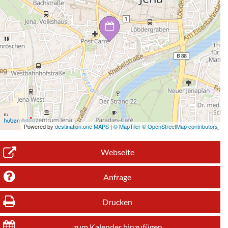
Powered by
destination.one MAPS
|
© MapTiler © OpenStreetMap contributors
Webseite
Anfrage
Drucken
zum Kalender hinzufügen