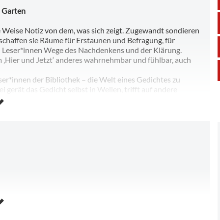
s Garten
 Weise Notiz von dem, was sich zeigt. Zugewandt sondieren
 schaffen sie Räume für Erstaunen und Befragung, für
 Leser*innen Wege des Nachdenkens und der Klärung.
‚Hier und Jetzt‘ anderes wahrnehmbar und fühlbar, auch
er*innen der Bibliothek – die Welt eines Gedichtes zu
ei gerät das Gedicht selbst in Wellen, trifft auf andere
Gestalt, verliert seinen Untergrund, findet einen neuen und
ch in einen Austausch miteinander.
 in der Ernst-Abbe-Bücherei statt. Der Eintritt ist frei.
, Katherin Gutierrez, Lisa Memmeler und Helmut Hühn.