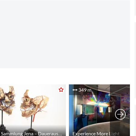
349 m
Anatomische Sammlung Jena – Dauerausstellung
Experience More Light