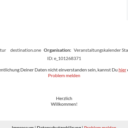
tur
destination.one
Organisation:
Veranstaltungskalender St
ID: e_101268371
fentlichung Deiner Daten nicht einverstanden sein, kannst Du
hier
Problem melden
Herzlich
Willkommen!
Impressum
|
Datenschutzerklärung
|
Problem melden