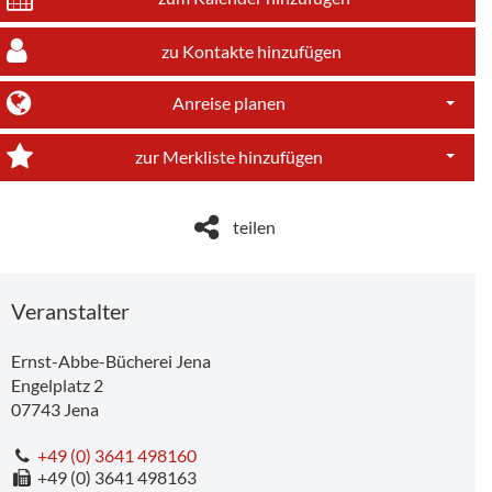
zu Kontakte hinzufügen
Anreise planen
Dropdo
zur Merkliste hinzufügen
Dropdo
teilen
Veranstalter
Ernst-Abbe-Bücherei Jena
Engelplatz 2
07743
Jena
+49 (0) 3641 498160
+49 (0) 3641 498163