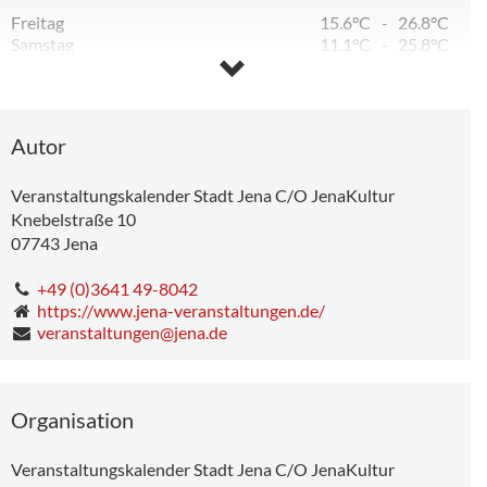
Freitag
15.6°C
-
26.8°C
Samstag
11.1°C
-
25.8°C
Sonntag
12.9°C
-
31.3°C
Montag
18.5°C
-
34.5°C
Dienstag
15.5°C
-
24.9°C
Autor
Veranstaltungskalender Stadt Jena C/O JenaKultur
Knebelstraße 10
07743
Jena
+49 (0)3641 49-8042
https://www.jena-veranstaltungen.de/
veranstaltungen@jena.de
Organisation
Veranstaltungskalender Stadt Jena C/O JenaKultur