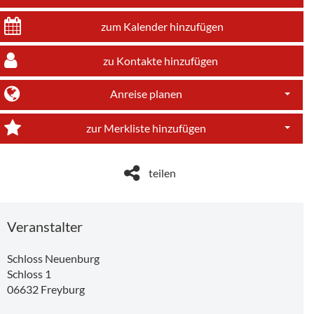
zum Kalender hinzufügen
zu Kontakte hinzufügen
Anreise planen
Dropdo
zur Merkliste hinzufügen
Dropdo
teilen
Veranstalter
Schloss Neuenburg
Schloss 1
06632
Freyburg