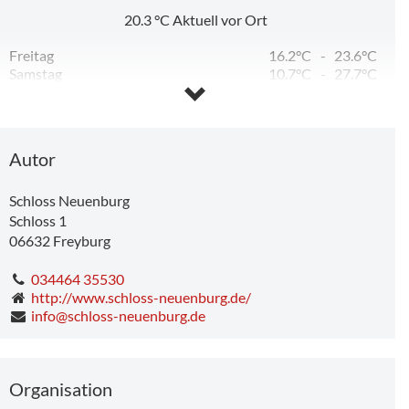
20.3
°C
Aktuell vor Ort
Freitag
16.2°C
-
23.6°C
Samstag
10.7°C
-
27.7°C
Sonntag
13.7°C
-
32.5°C
6,59 km
Montag
20.4°C
-
33.8°C
Dienstag
15.2°C
-
23.9°C
Mittwoch
11.6°C
-
21.8°C
Autor
Schloss Neuenburg
Schloss 1
BURG
Stadtmuseum Hohe Lilie (und Digitale Schnitzeljagd im Stadtmuseum)
06632
Freyburg
034464 35530
http://www.schloss-neuenburg.de/
info@schloss-neuenburg.de
Organisation