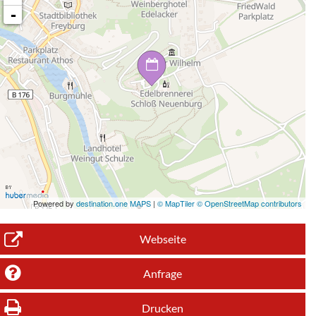
-
Powered by
destination.one MAPS
|
© MapTiler © OpenStreetMap contributors
Webseite
Anfrage
Drucken