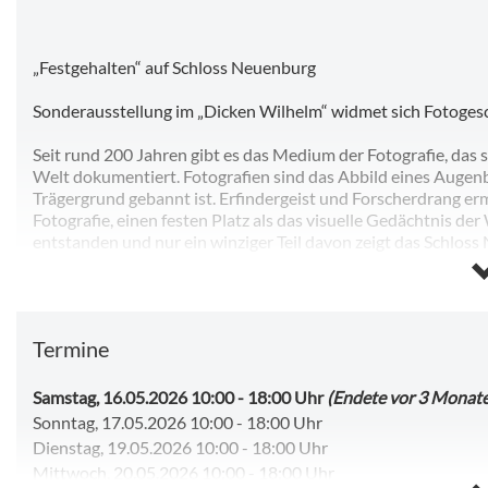
„Festgehalten“ auf Schloss Neuenburg
Sonderausstellung im „Dicken Wilhelm“ widmet sich Fotoges
Seit rund 200 Jahren gibt es das Medium der Fotografie, da
Welt dokumentiert. Fotografien sind das Abbild eines Augenbli
Trägergrund gebannt ist. Erfindergeist und Forscherdrang er
Fotografie, einen festen Platz als das visuelle Gedächtnis d
entstanden und nur ein winziger Teil davon zeigt das Schloss
Die Ausstellung „Festgehalten. Historische Fotografien erzähl
historischen Fotos und geht den Geschichten rund um Stadt 
vereinzelte Fotografien, die das Freyburg des ausgehenden 1
der Eröffnung des Fotogeschäfts von Wilhelm Arnold (1888–19
Termine
nicht nur die Menschen der Region, sondern hielt zahlreiche
und Bauarbeiten fest. Doch ob nun professioneller oder priva
geprägt wurde von den Freyburgerinnen und Freyburgern, die
Samstag, 16.05.2026 10:00
-
18:00 Uhr
(Endete vor 3 Monat
Interessen nachgingen.
Sonntag, 17.05.2026 10:00
-
18:00 Uhr
„Festgehalten“ präsentiert um die 100 ausgewählte historisch
Dienstag, 19.05.2026 10:00
-
18:00 Uhr
Jahrhundert, die sich in der Sammlung und dem Archiv des Mu
Mittwoch, 20.05.2026 10:00
-
18:00 Uhr
kulturhistorische Objekte aus allen Lebensbereichen der Stad