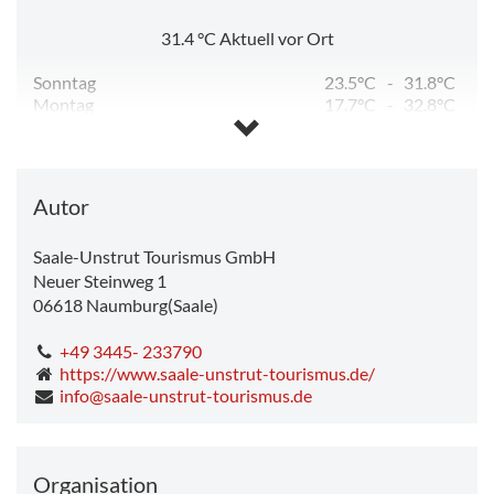
31.4
°C
Aktuell vor Ort
Sonntag
23.5°C
-
31.8°C
Montag
17.7°C
-
32.8°C
Dienstag
13.0°C
-
24.3°C
Mittwoch
12.1°C
-
26.0°C
Donnerstag
13.5°C
-
28.7°C
Freitag
14.4°C
-
26.0°C
Autor
Saale-Unstrut Tourismus GmbH
Neuer Steinweg 1
06618
Naumburg(Saale)
+49 3445- 233790
https://www.saale-unstrut-tourismus.de/
info@saale-unstrut-tourismus.de
Organisation