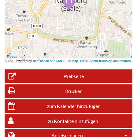
Powered by
destination.one MAPS
|
© MapTiler © OpenStreetMap contributors
Webseite
Drucken
zum Kalender hinzufügen
zu Kontakte hinzufügen
Anreise planen