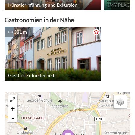
Künstlerinführung und Exkursion
Gastronomien in der Nähe
331 m
Gasthof Zufriedenheit
+
-