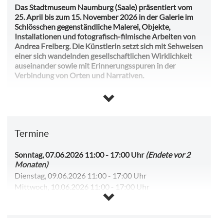
Das Stadtmuseum Naumburg (Saale) präsentiert vom
25. April bis zum 15. November 2026 in der Galerie im
Schlösschen gegenständliche Malerei, Objekte,
Installationen und fotografisch-filmische Arbeiten von
Andrea Freiberg. Die Künstlerin setzt sich mit Sehweisen
einer sich wandelnden gesellschaftlichen Wirklichkeit
auseinander sowie mit Erinnerungsspuren in der
Verbindung von Orten und Narrativen.
Unter dem Titel „Neue Lieder von verlorenen Orten”
werden Werke gezeigt, die im Kontext sogenannter Lost
Places und an Orten im Übergang entstanden sind.
Termine
Andrea Freiberg schneidet Leerstellen in die Räume und
dekonstruiert nicht mehr genutzte Gebäude mit Mitteln
der Collage. In ihrer magisch-realistischen Malerei greift
Sonntag, 07.06.2026 11:00
-
17:00 Uhr
(Endete vor 2
sie neben den Lebensbühnen die Grauzonen im urbanen
Monaten)
Alltag auf. Zu sehen sind auch Raumobjekte im Kontext
Dienstag, 09.06.2026 11:00
-
17:00 Uhr
der Industriestadt Siegen, wo die gebürtige Thüringerin
Mittwoch, 10.06.2026 11:00
-
17:00 Uhr
sowohl Kunst als auch Soziologie studiert hat und 23
Donnerstag, 11.06.2026 11:00
-
17:00 Uhr
Jahre lang gelebt und gearbeitet hat. Außerdem sind
Freitag, 12.06.2026 11:00
-
17:00 Uhr
Rom im Lockdown, historische Gebäude in Naumburg