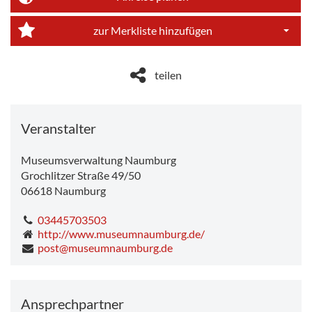
Dropdo
zur Merkliste hinzufügen
Dropdo
teilen
Veranstalter
Museumsverwaltung Naumburg
Grochlitzer Straße 49/50
06618
Naumburg
03445703503
http://www.museumnaumburg.de/
post@museumnaumburg.de
Ansprechpartner