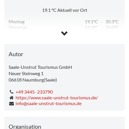
19.1
°C
Aktuell vor Ort
Montag
19.1°C
-
30.3°C
Dienstag
13.3°C
-
26.0°C
Mittwoch
11.3°C
-
26.2°C
Donnerstag
12.8°C
-
28.4°C
Freitag
14.5°C
-
31.6°C
Samstag
18.1°C
-
19.5°C
Autor
Saale-Unstrut Tourismus GmbH
Neuer Steinweg 1
06618
Naumburg(Saale)
+49 3445- 233790
https://www.saale-unstrut-tourismus.de/
info@saale-unstrut-tourismus.de
Organisation