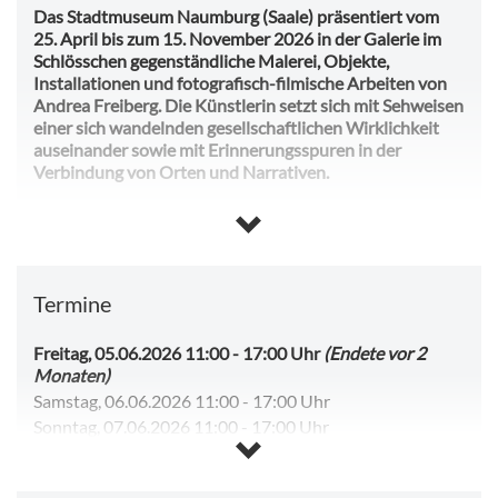
Das Stadtmuseum Naumburg (Saale) präsentiert vom
25. April bis zum 15. November 2026 in der Galerie im
Schlösschen gegenständliche Malerei, Objekte,
Installationen und fotografisch-filmische Arbeiten von
Andrea Freiberg. Die Künstlerin setzt sich mit Sehweisen
einer sich wandelnden gesellschaftlichen Wirklichkeit
auseinander sowie mit Erinnerungsspuren in der
Verbindung von Orten und Narrativen.
Unter dem Titel „Neue Lieder von verlorenen Orten”
werden Werke gezeigt, die im Kontext sogenannter Lost
Places und an Orten im Übergang entstanden sind.
Termine
Andrea Freiberg schneidet Leerstellen in die Räume und
dekonstruiert nicht mehr genutzte Gebäude mit Mitteln
der Collage. In ihrer magisch-realistischen Malerei greift
Freitag, 05.06.2026 11:00
-
17:00 Uhr
(Endete vor 2
sie neben den Lebensbühnen die Grauzonen im urbanen
Monaten)
Alltag auf. Zu sehen sind auch Raumobjekte im Kontext
Samstag, 06.06.2026 11:00
-
17:00 Uhr
der Industriestadt Siegen, wo die gebürtige Thüringerin
Sonntag, 07.06.2026 11:00
-
17:00 Uhr
sowohl Kunst als auch Soziologie studiert hat und 23
Dienstag, 09.06.2026 11:00
-
17:00 Uhr
Jahre lang gelebt und gearbeitet hat. Außerdem sind
Mittwoch, 10.06.2026 11:00
-
17:00 Uhr
Rom im Lockdown, historische Gebäude in Naumburg