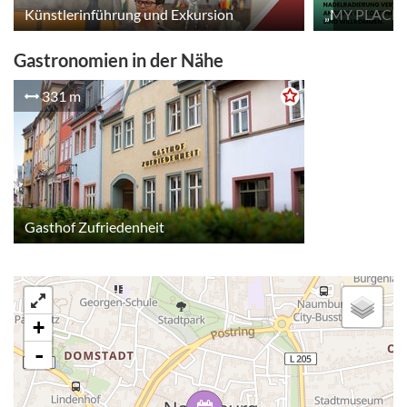
Künstlerinführung und Exkursion
Gastronomien in der Nähe
331 m
Gasthof Zufriedenheit
+
-