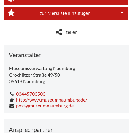
Dropdo
zur Merkliste hinzufügen
Dropdo
teilen
Veranstalter
Museumsverwaltung Naumburg
Grochlitzer Straße 49/50
06618
Naumburg
03445703503
http://www.museumnaumburg.de/
post@museumnaumburg.de
Ansprechpartner