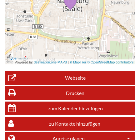
Powered by
destination.one MAPS
|
© MapTiler © OpenStreetMap contributors
Webseite
Drucken
zum Kalender hinzufügen
zu Kontakte hinzufügen
Anreise planen