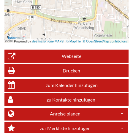
Powered by
destination.one MAPS
|
© MapTiler © OpenStreetMap contributors
Webseite
Drucken
zum Kalender hinzufügen
zu Kontakte hinzufügen
Anreise planen
Dropdo
zur Merkliste hinzufügen