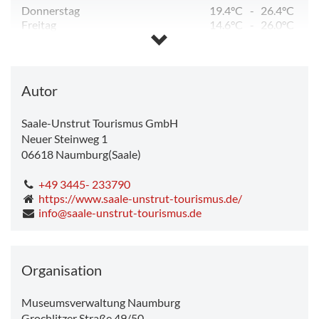
Donnerstag
19.4°C
-
26.4°C
Freitag
14.6°C
-
26.0°C
Samstag
12.2°C
-
26.1°C
Sonntag
14.5°C
-
32.5°C
Montag
20.4°C
-
35.1°C
Dienstag
19.5°C
-
21.0°C
Autor
Saale-Unstrut Tourismus GmbH
Neuer Steinweg 1
06618
Naumburg(Saale)
+49 3445- 233790
https://www.saale-unstrut-tourismus.de/
info@saale-unstrut-tourismus.de
Organisation
Museumsverwaltung Naumburg
Grochlitzer Straße 49/50