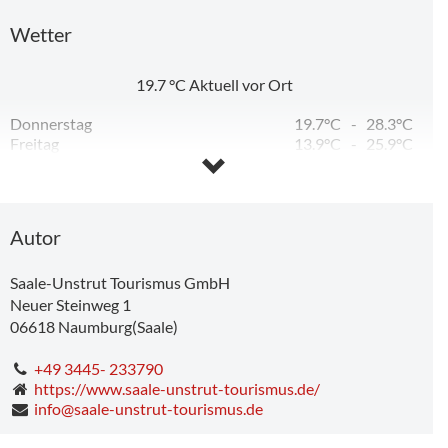
Wetter
19.7
°C
Aktuell vor Ort
Donnerstag
19.7°C
-
28.3°C
Freitag
13.9°C
-
25.9°C
Samstag
12.1°C
-
25.6°C
Sonntag
14.9°C
-
30.1°C
Montag
17.9°C
-
34.0°C
Dienstag
17.7°C
-
19.1°C
Autor
Saale-Unstrut Tourismus GmbH
17 m
Tipp
Neuer Steinweg 1
06618
Naumburg(Saale)
+49 3445- 233790
https://www.saale-unstrut-tourismus.de/
info@saale-unstrut-tourismus.de
ALTE SCHÄTZE NEU ENTDECKT – Kreativ-Workshop für Kinder
Domfreiheit und Bürgerstadt