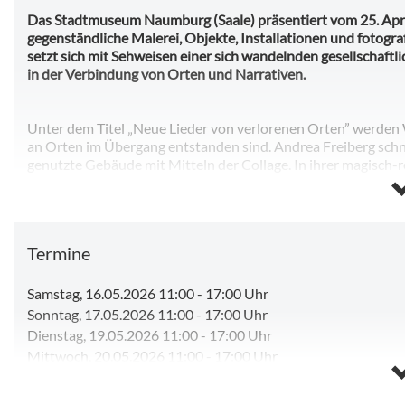
Das Stadtmuseum Naumburg (Saale) präsentiert vom 25. Apri
gegenständliche Malerei, Objekte, Installationen und fotogra
setzt sich mit Sehweisen einer sich wandelnden gesellschaft
in der Verbindung von Orten und Narrativen.
Unter dem Titel „Neue Lieder von verlorenen Orten” werden 
an Orten im Übergang entstanden sind. Andrea Freiberg schn
genutzte Gebäude mit Mitteln der Collage. In ihrer magisch-r
Grauzonen im urbanen Alltag auf. Zu sehen sind auch Raumobj
gebürtige Thüringerin sowohl Kunst als auch Soziologie studie
Außerdem sind Rom im Lockdown, historische Gebäude in Na
Nebra Teil ihrer umfangreichen Einzelausstellung.
Termine
Das Ausstellungskonzept hat die Künstlerin in Zusammenar
zur Ausstellung erscheint ein Katalog. Zudem bietet Andrea 
Samstag, 16.05.2026 11:00
-
17:00 Uhr
ausstellungsbegleitendes Vermittlungsprogramm mit Künstl
Sonntag, 17.05.2026 11:00
-
17:00 Uhr
Dienstag, 19.05.2026 11:00
-
17:00 Uhr
Die Eröffnung der Ausstellung, zu der alle Interessierte herzli
Mittwoch, 20.05.2026 11:00
-
17:00 Uhr
Donnerstag, 21.05.2026 11:00
-
17:00 Uhr
Freitag, 22.05.2026 11:00
-
17:00 Uhr