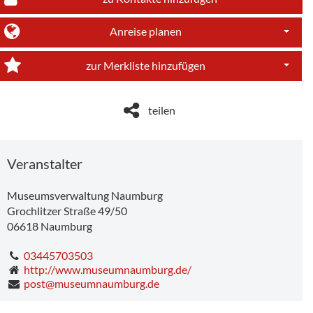
Anreise planen
Dropdo
zur Merkliste hinzufügen
Dropdo
teilen
Veranstalter
Museumsverwaltung Naumburg
Grochlitzer Straße 49/50
06618
Naumburg
03445703503
http://www.museumnaumburg.de/
post@museumnaumburg.de