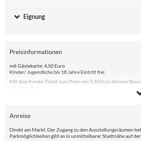
Donnerstag, 06.08.2026 11:00
-
17:00 Uhr
(Beginnt in 4 Stu
Freitag, 07.08.2026 11:00
-
17:00 Uhr
Eignung
Samstag, 08.08.2026 11:00
-
17:00 Uhr
Sonntag, 09.08.2026 11:00
-
17:00 Uhr
Preisinformationen
mit Gästekarte: 4,50 Euro
Kinder/ Jugendliche bis 18 Jahre Eintritt frei
Mit dem Kombi-Ticket zum Preis von 5,50 Euro können Besu
Lilie besuchen.
Sparangebot: Jede zum vollen Preis erworbene Eintrittskarte
lang zum Besuch eines unserer anderen Häuser zum ermäßigt
Anreise
Direkt am Markt. Der Zugang zu den Ausstellungsräumen befi
Parkmöglichkeiten gibt es in unmittelbarer Stadtnähe auf der