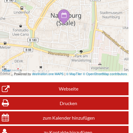
Powered by
destination.one MAPS
|
© MapTiler © OpenStreetMap contributors
Webseite
Drucken
zum Kalender hinzufügen
zu Kontakte hinzufügen