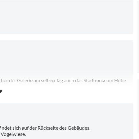
nden)
cher der Galerie am selben Tag auch das Stadtmuseum Hohe
 einer städtischen musealen Einrichtung berechtigt 14 Tage
en Preis.
ndet sich auf der Rückseite des Gebäudes.
 Vogelwiese.