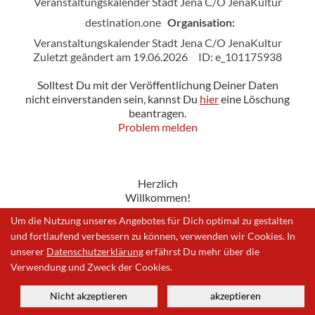
Veranstaltungskalender Stadt Jena C/O JenaKultur
destination.one
Organisation:
Veranstaltungskalender Stadt Jena C/O JenaKultur
Zuletzt geändert am 19.06.2026
ID: e_101175938
Solltest Du mit der Veröffentlichung Deiner Daten
nicht einverstanden sein, kannst Du
hier
eine Löschung
beantragen.
Problem melden
Herzlich
Willkommen!
Um die Nutzung unseres Angebotes für Dich optimal zu gestalten
und fortlaufend verbessern zu können, verwenden wir Cookies. In
unserer
Datenschutzerklärung
erfährst Du mehr über die
Impressum
|
Datenschutzerklärung
|
Problem melden
Verwendung und Zweck der Cookies.
Nicht akzeptieren
akzeptieren
© 2026 | Ein Produkt der
destination.one GmbH