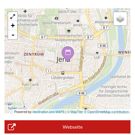
+
-
Powered by
destination.one MAPS
|
© MapTiler © OpenStreetMap contributors
Webseite