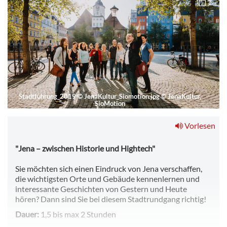
1
Stadtführung_2019
©
JenaKultur_Siomotion.jpg © JenaKultur,
SioMotion
Vorlesen
"Jena – zwischen Historie und Hightech"
Sie möchten sich einen Eindruck von Jena verschaffen,
die wichtigsten Orte und Gebäude kennenlernen und
interessante Geschichten von Gestern und Heute
hören? Dann sind Sie bei diesem Stadtrundgang richtig!
Dauer:
1,5 bis max 2 Stunden