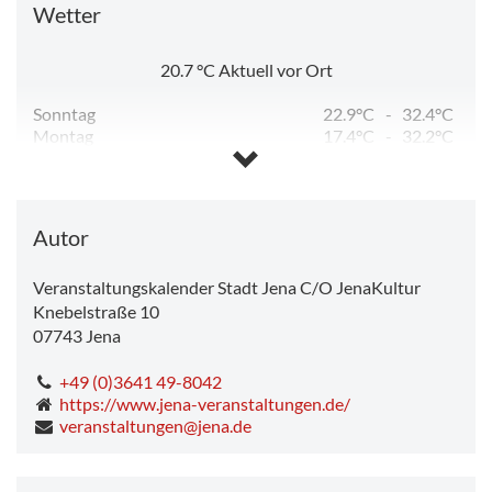
Wetter
20.7
°C
Aktuell vor Ort
Sonntag
22.9°C
-
32.4°C
Montag
17.4°C
-
32.2°C
Dienstag
12.2°C
-
24.6°C
Mittwoch
11.1°C
-
25.8°C
Donnerstag
12.3°C
-
28.2°C
Freitag
13.7°C
-
18.5°C
Autor
Veranstaltungskalender Stadt Jena C/O JenaKultur
Knebelstraße 10
07743
Jena
+49 (0)3641 49-8042
https://www.jena-veranstaltungen.de/
veranstaltungen@jena.de