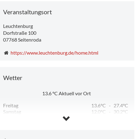
Veranstaltungsort
Leuchtenburg
Dorfstraße 100
07768
Seitenroda
https://www.leuchtenburg.de/home.html
Wetter
13.6
°C
Aktuell vor Ort
Freitag
13.6°C
-
27.4°C
Samstag
12.0°C
-
30.2°C
Sonntag
13.5°C
-
32.5°C
Montag
18.9°C
-
33.3°C
Dienstag
16.0°C
-
25.6°C
Mittwoch
13.9°C
-
13.9°C