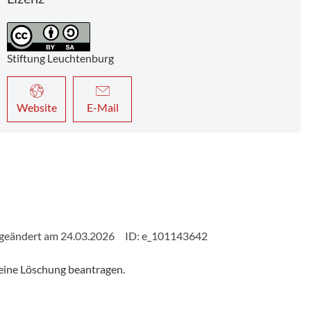
24 m
Stiftung Leuchtenburg
Website
E-Mail
ag
Sommerabend auf der Leuchtenburg im Juli & August
 geändert am 24.03.2026
ID: e_101143642
eine Löschung beantragen.