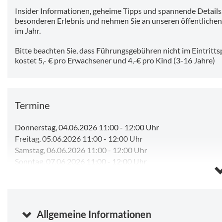
Insider Informationen, geheime Tipps und spannende Detail
besonderen Erlebnis und nehmen Sie an unseren öffentlichen 
im Jahr.
Bitte beachten Sie, dass Führungsgebühren nicht im Eintritts
kostet 5,- € pro Erwachsener und 4,-€ pro Kind (3-16 Jahre)
Termine
Donnerstag, 04.06.2026 11:00
-
12:00 Uhr
Freitag, 05.06.2026 11:00
-
12:00 Uhr
Samstag, 06.06.2026 11:00
-
12:00 Uhr
Sonntag, 07.06.2026 11:00
-
12:00 Uhr
Montag, 08.06.2026 11:00
-
12:00 Uhr
Dienstag, 09.06.2026 11:00
-
12:00 Uhr
Mittwoch, 10.06.2026 11:00
-
12:00 Uhr
Freitag, 07.08.2026 11:00
-
12:00 Uhr
(Beginnt in 6 Stunden)
Allgemeine Informationen
Samstag, 08.08.2026 11:00
-
12:00 Uhr