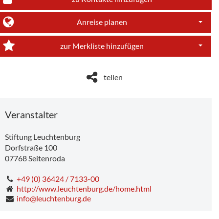
Anreise planen
Dropdo
zur Merkliste hinzufügen
Dropdo
teilen
Veranstalter
Stiftung Leuchtenburg
Dorfstraße 100
07768
Seitenroda
+49 (0) 36424 / 7133-00
http://www.leuchtenburg.de/home.html
info@leuchtenburg.de