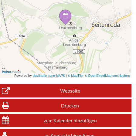
Powered by
destination.one MAPS
|
© MapTiler © OpenStreetMap contributors
Webseite
Drucken
zum Kalender hinzufügen
zu Kontakte hinzufügen