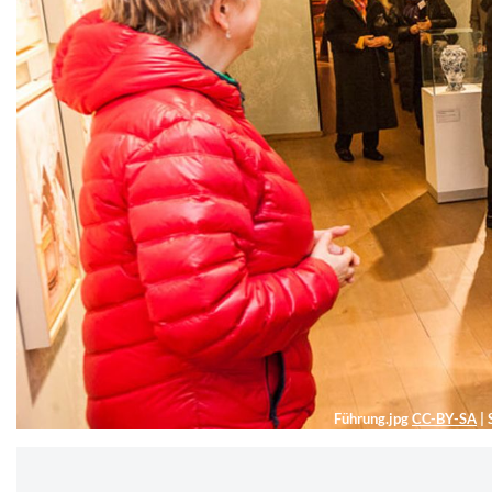
Führung.jpg
CC-BY-SA
|