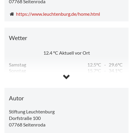
07768
Seitenroda
https://www.leuchtenburg.de/home.html
Wetter
12.4
°C
Aktuell vor Ort
Samstag
12.5°C
-
29.6°C
Sonntag
15.7°C
-
34.1°C
Montag
17.3°C
-
33.7°C
Dienstag
13.4°C
-
23.8°C
Mittwoch
10.0°C
-
26.2°C
Donnerstag
13.2°C
-
13.2°C
Autor
Stiftung Leuchtenburg
Dorfstraße 100
07768
Seitenroda