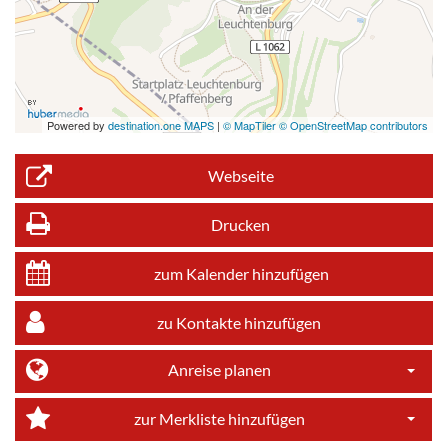
Powered by
destination.one MAPS
|
© MapTiler © OpenStreetMap contributors
Webseite
Drucken
zum Kalender hinzufügen
zu Kontakte hinzufügen
Anreise planen
Dropdo
zur Merkliste hinzufügen
Dropdo