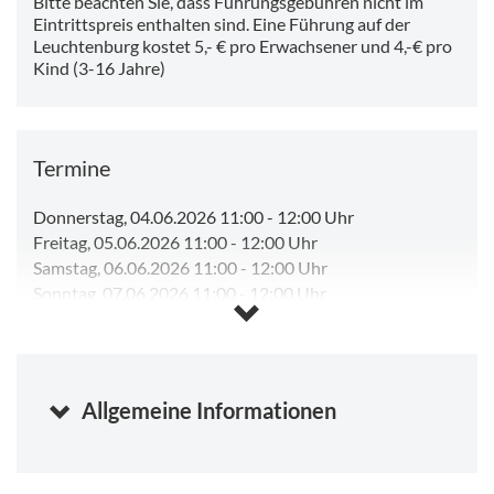
Bitte beachten Sie, dass Führungsgebühren nicht im
Eintrittspreis enthalten sind. Eine Führung auf der
Leuchtenburg kostet 5,- € pro Erwachsener und 4,-€ pro
Kind (3-16 Jahre)
Termine
Donnerstag, 04.06.2026 11:00
-
12:00 Uhr
Freitag, 05.06.2026 11:00
-
12:00 Uhr
Samstag, 06.06.2026 11:00
-
12:00 Uhr
Sonntag, 07.06.2026 11:00
-
12:00 Uhr
Montag, 08.06.2026 11:00
-
12:00 Uhr
Dienstag, 09.06.2026 11:00
-
12:00 Uhr
Mittwoch, 10.06.2026 11:00
-
12:00 Uhr
Samstag, 08.08.2026 11:00
-
12:00 Uhr
(Beginnt in 8
Allgemeine Informationen
Stunden)
Sonntag, 09.08.2026 11:00
-
12:00 Uhr
Montag, 10.08.2026 11:00
-
12:00 Uhr