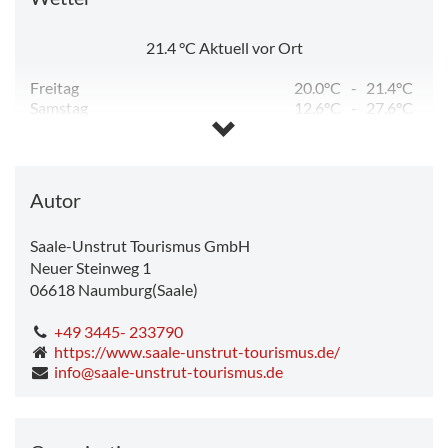
21.4
°C
Aktuell vor Ort
Freitag
20.0°C
-
21.4°C
Samstag
12.6°C
-
27.6°C
Sonntag
15.2°C
-
32.3°C
Montag
21.6°C
-
35.2°C
Dienstag
15.6°C
-
23.9°C
Mittwoch
11.7°C
-
26.9°C
Autor
Saale-Unstrut Tourismus GmbH
Neuer Steinweg 1
06618
Naumburg(Saale)
+49 3445- 233790
https://www.saale-unstrut-tourismus.de/
info@saale-unstrut-tourismus.de