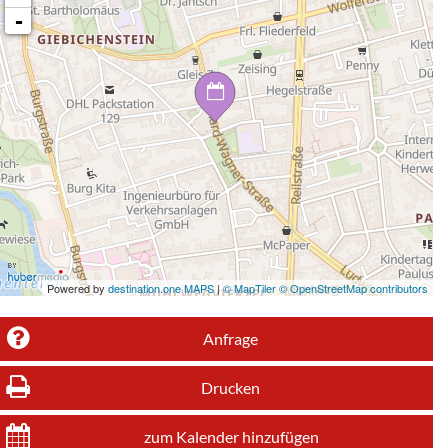
-
Powered by
destination.one MAPS
|
© MapTiler © OpenStreetMap contributors
Anfrage
Drucken
zum Kalender hinzufügen