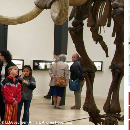
g
©
LDA Sachsen-Anhalt, Andrea Hörentrup