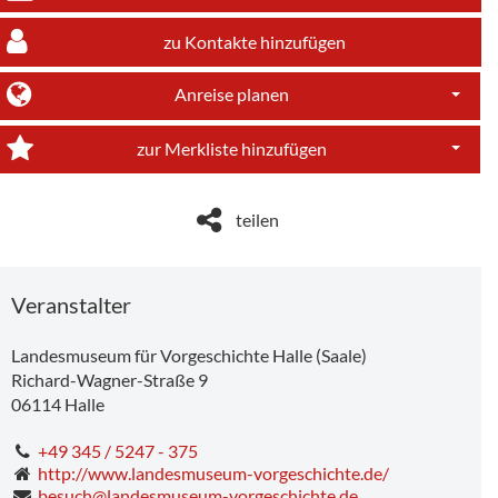
zu Kontakte hinzufügen
Anreise planen
Dropdo
zur Merkliste hinzufügen
Dropdo
teilen
Veranstalter
Landesmuseum für Vorgeschichte Halle (Saale)
Richard-Wagner-Straße 9
06114
Halle
+49 345 / 5247 - 375
http://www.landesmuseum-vorgeschichte.de/
besuch@landesmuseum-vorgeschichte.de