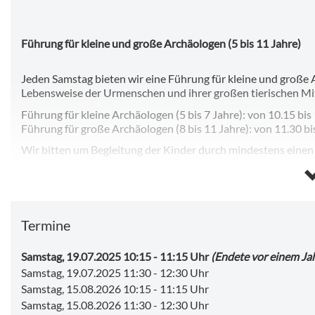
Führung für kleine und große Archäologen (5 bis 11 Jahre)
Jeden Samstag bieten wir eine Führung für kleine und groß
Lebensweise der Urmenschen und ihrer großen tierischen M
Führung für kleine Archäologen (5 bis 7 Jahre): von 10.15 bis
Führung für große Archäologen (8 bis 11 Jahre): von 11.30 bi
Wir bitten um Begleitung der Kinder durch mindestens eine
Alter:
5 bis 7 Jahre sowie 8 bis 11 Jahre.
Dauer:
1 Stunde.
Kosten:
2,00 € pro Kind.
Kinder von 6 bis 18 Jahre bezahlen lediglich in Sonderausstell
Termine
Museumseintritt.
Eine Anmeldung ist nicht notwendig. Sie können aber bereits 
Samstag, 19.07.2025 10:15
-
11:15 Uhr
(Endete vor einem Ja
Samstag, 19.07.2025 11:30
-
12:30 Uhr
Samstag, 15.08.2026 10:15
-
11:15 Uhr
Samstag, 15.08.2026 11:30
-
12:30 Uhr