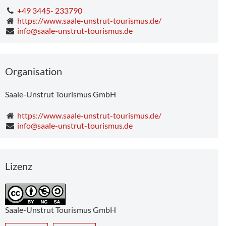
+49 3445- 233790
https://www.saale-unstrut-tourismus.de/
info@saale-unstrut-tourismus.de
Human skulls on wooden stakes – a rare glimpse of complex burial rituals in a small lake at Kanaljorden, Motala in Sweden 8,000 years ago.
Organisation
Saale-Unstrut Tourismus GmbH
https://www.saale-unstrut-tourismus.de/
info@saale-unstrut-tourismus.de
Lizenz
Saale-Unstrut Tourismus GmbH