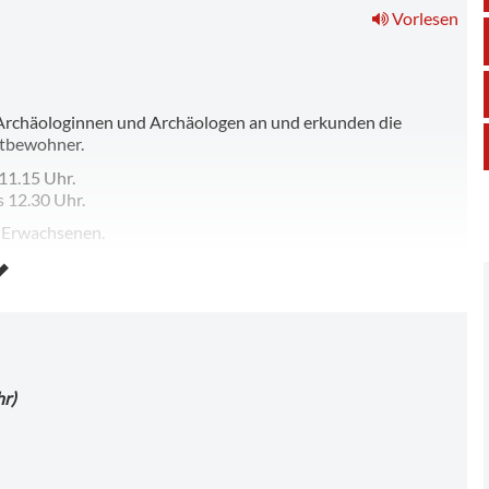
Vorlesen
e Archäologinnen und Archäologen an und erkunden die
itbewohner.
 11.15 Uhr.
s 12.30 Uhr.
n Erwachsenen.
ungszeiten Eintritt. Für Erwachsene gilt der reguläre
frühzeitig die Teilnahme online buchen.
hr)