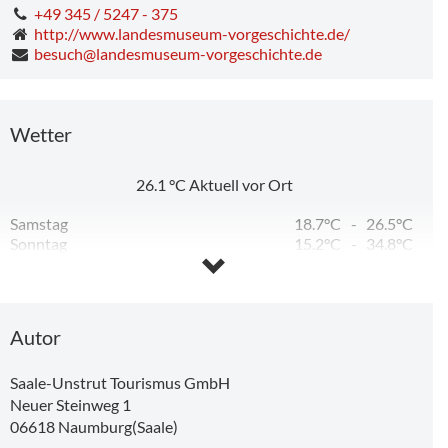
+49 345 / 5247 - 375
http://www.landesmuseum-vorgeschichte.de/
besuch@landesmuseum-vorgeschichte.de
Wetter
26.1
°C
Aktuell vor Ort
Samstag
18.7°C
-
26.5°C
Sonntag
15.2°C
-
34.8°C
Montag
18.6°C
-
31.6°C
Dienstag
14.7°C
-
24.3°C
Mittwoch
11.2°C
-
26.5°C
Donnerstag
14.1°C
-
28.8°C
Autor
Saale-Unstrut Tourismus GmbH
Neuer Steinweg 1
06618
Naumburg(Saale)