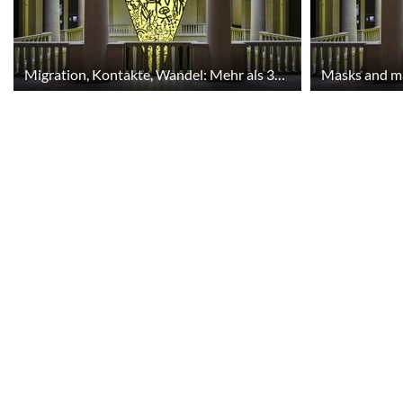
Migration, Kontakte, Wandel: Mehr als 3500 Jahre gemeinsame Geschichte von Jäger-Sammler-Fischern, Ackerbauern und Viehzüchtern.