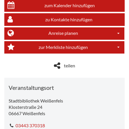
zum Kalender hinzufügen
zu Kontakte hinzufügen
Anreise planen
Dropdo
zur Merkliste hinzufügen
Dropdo
teilen
Veranstaltungsort
Stadtbibliothek Weißenfels
Klosterstraße 24
06667
Weißenfels
03443 370318