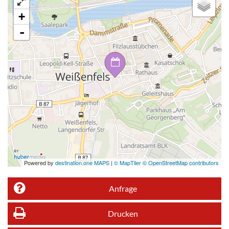
+
-
Powered by
destination.one MAPS
|
© MapTiler © OpenStreetMap contributors
Anfrage
Drucken