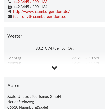
+49 3445 / 2301133
+49 3445 / 2301134
http://www.naumburger-dom.de/
fuehrung@naumburger-dom.de
Wetter
33.2
°C
Aktuell vor Ort
Sonntag
27.5°C
-
31.9°C
Montag
17.7°C
-
33.5°C
Dienstag
12.8°C
-
23.8°C
Mittwoch
11.4°C
-
26.4°C
Donnerstag
13.0°C
-
28.8°C
Freitag
14.1°C
-
31.4°C
Autor
Saale-Unstrut Tourismus GmbH
Neuer Steinweg 1
06618
Naumburg(Saale)