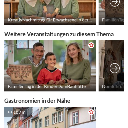
KreativNachmittag für Erwachsene in der KinderDomBauhütte
FamilienTag 
Weitere Veranstaltungen zu diesem Thema
FamilienTag in der KinderDomBauhütte
Domführung 
Gastronomien in der Nähe
189 m