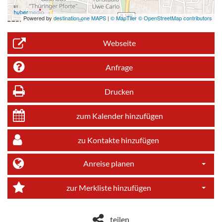
Powered by
destination.one MAPS
|
© MapTiler © OpenStreetMap contributors
Webseite
Anfrage
Drucken
zum Kalender hinzufügen
zu Kontakte hinzufügen
Anreise planen
Dropdo
zur Merkliste hinzufügen
Dropdo
teilen