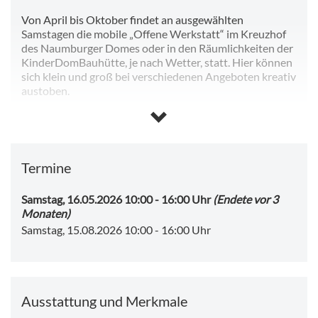
Von April bis Oktober findet an ausgewählten
Samstagen die mobile „Offene Werkstatt“ im Kreuzhof
des Naumburger Domes oder in den Räumlichkeiten der
KinderDomBauhütte, je nach Wetter, statt. Hier können
sich klein und groß bei verschiedenen Angeboten kreativ
austoben.
Die offene Werkstatt richtet sich an alle Eintritt
zahlenden Besucher des Doms, Kinder ab fünf Jahren
können unabhängig von ihren Eltern, die den Dom
erkunden, in der KinderDomBauhütte mit
Termine
Papierarbeiten und Collagen, Druck, Arbeiten mit Stoff
oder Papier schöpfen experimentieren. Eltern können
ihre Kinder gerne begleiten, dann gibt es keine
Samstag, 16.05.2026 10:00
-
16:00 Uhr
(Endete vor 3
Altersbegrenzung für die Teilnahme.
Monaten)
Samstag, 15.08.2026 10:00
-
16:00 Uhr
Die Offene Werkstatt findet 2026 an folgenden Tagen,
jeweils 10 bis 16 Uhr, statt:
28.03./04.04./02.05./16.05./13.06./04.07./19.07./01.08./15.0
Ausstattung und Merkmale