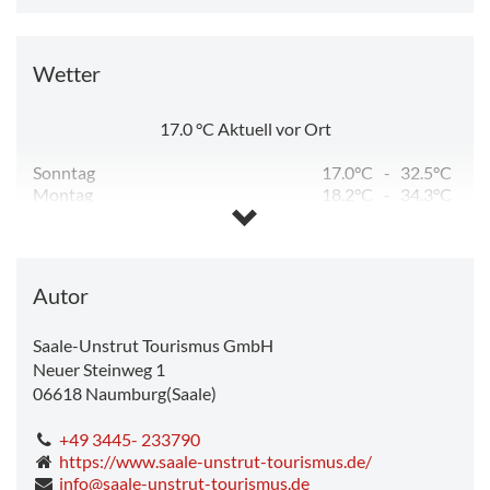
Wetter
17.0
°C
Aktuell vor Ort
Sonntag
17.0°C
-
32.5°C
Montag
18.2°C
-
34.3°C
Dienstag
12.3°C
-
23.6°C
Mittwoch
11.3°C
-
25.6°C
Donnerstag
12.7°C
-
28.1°C
Freitag
14.7°C
-
15.5°C
Autor
Saale-Unstrut Tourismus GmbH
Neuer Steinweg 1
06618
Naumburg(Saale)
+49 3445- 233790
https://www.saale-unstrut-tourismus.de/
info@saale-unstrut-tourismus.de