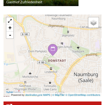
Gasthof Zufriedenheit
+
-
Powered by
destination.one MAPS
|
© MapTiler © OpenStreetMap contributors