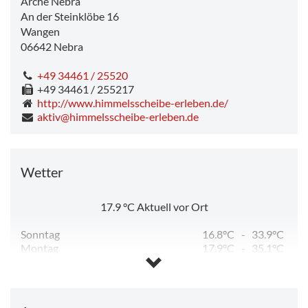
Arche Nebra
An der Steinklöbe 16
Wangen
06642
Nebra
+49 34461 / 25520
+49 34461 / 255217
http://www.himmelsscheibe-erleben.de/
aktiv@himmelsscheibe-erleben.de
Wetter
17.9
°C
Aktuell vor Ort
Sonntag
16.8°C
-
33.9°C
Montag
17.9°C
-
35.1°C
Dienstag
11.5°C
-
24.6°C
Mittwoch
10.8°C
-
25.8°C
Donnerstag
13.1°C
-
29.0°C