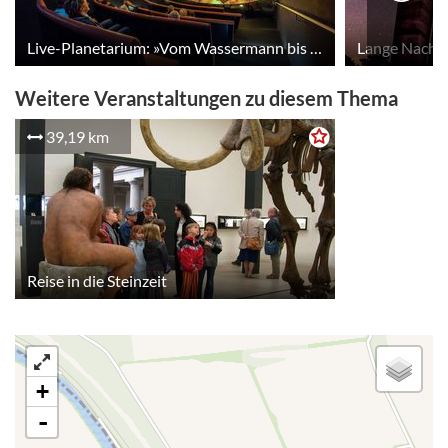
Live-Planetarium: »Vom Wassermann bis zum Zwilling – Der Tierkreis am Herbst- und Winterhimmel«
Lange Nacht
Weitere Veranstaltungen zu diesem Thema
39,19 km
Reise in die Steinzeit
+
-