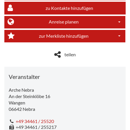
zu Kontakte hinzufügen
Anreise planen
Dropdo
zur Merkliste hinzufügen
Dropdo
teilen
Veranstalter
Arche Nebra
An der Steinklöbe 16
Wangen
06642
Nebra
+49 34461 / 25520
+49 34461 / 255217