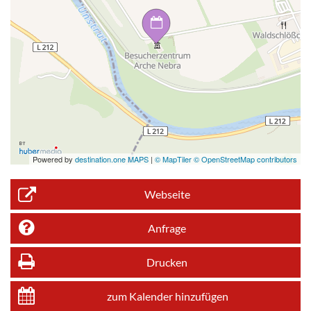
Powered by
destination.one MAPS
|
© MapTiler © OpenStreetMap contributors
Webseite
Anfrage
Drucken
zum Kalender hinzufügen