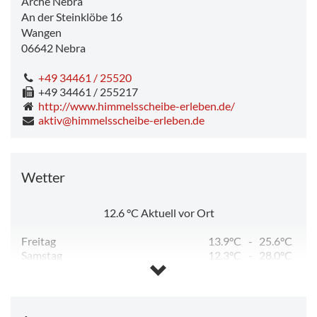
Arche Nebra
An der Steinklöbe 16
Wangen
06642
Nebra
+49 34461 / 25520
+49 34461 / 255217
http://www.himmelsscheibe-erleben.de/
aktiv@himmelsscheibe-erleben.de
Wetter
12.6
°C
Aktuell vor Ort
Freitag
13.9°C
-
25.6°C
Samstag
12.3°C
-
28.0°C
Sonntag
13.7°C
-
32.6°C
Montag
19.3°C
-
33.0°C
Dienstag
16.0°C
-
24.7°C
Mittwoch
11.8°C
-
13.8°C