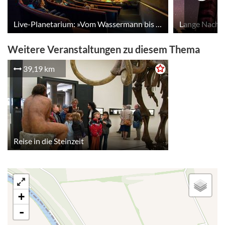
Live-Planetarium: »Vom Wassermann bis zum Zwilling – Der Tierkreis am Herbst- und Winterhimmel«
Lange Nacht
Weitere Veranstaltungen zu diesem Thema
39,19 km
Reise in die Steinzeit
+
-