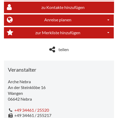
zu Kontakte hinzufügen
Anreise planen
Dropdo
zur Merkliste hinzufügen
Dropdo
teilen
Veranstalter
Arche Nebra
An der Steinklöbe 16
Wangen
06642
Nebra
+49 34461 / 25520
+49 34461 / 255217