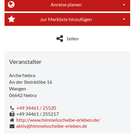
Anreise planen
Dropdo
zur Merkliste hinzufügen
Dropdo
teilen
Veranstalter
Arche Nebra
An der Steinklöbe 16
Wangen
06642
Nebra
+49 34461 / 25520
+49 34461 / 255217
http://www.himmelsscheibe-erleben.de/
aktiv@himmelsscheibe-erleben.de