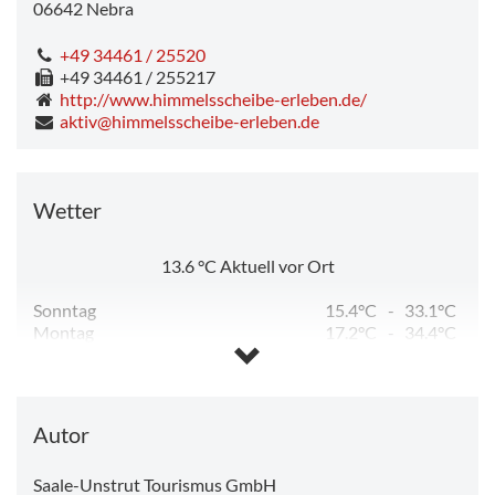
06642
Nebra
+49 34461 / 25520
+49 34461 / 255217
http://www.himmelsscheibe-erleben.de/
aktiv@himmelsscheibe-erleben.de
Wetter
13.6
°C
Aktuell vor Ort
Sonntag
15.4°C
-
33.1°C
Montag
17.2°C
-
34.4°C
Dienstag
11.9°C
-
24.3°C
Mittwoch
11.1°C
-
25.7°C
Donnerstag
12.7°C
-
28.3°C
Freitag
14.1°C
-
15.5°C
Autor
Saale-Unstrut Tourismus GmbH