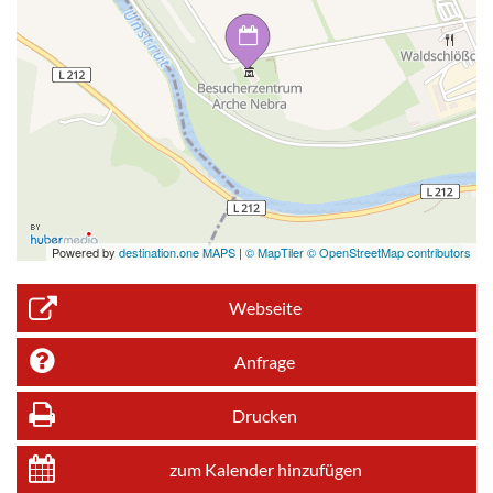
Powered by
destination.one MAPS
|
© MapTiler © OpenStreetMap contributors
Webseite
Anfrage
Drucken
zum Kalender hinzufügen