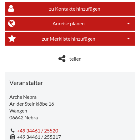
zu Kontakte hinzufügen
Anreise planen
Dropdo
zur Merkliste hinzufügen
Dropdo
teilen
Veranstalter
Arche Nebra
An der Steinklöbe 16
Wangen
06642
Nebra
+49 34461 / 25520
+49 34461 / 255217