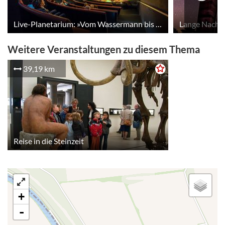
Live-Planetarium: »Vom Wassermann bis zum Zwilling – Der Tierkreis am Herbst- und Winterhimmel«
Lange Nacht
Weitere Veranstaltungen zu diesem Thema
39,19 km
Reise in die Steinzeit
+
-