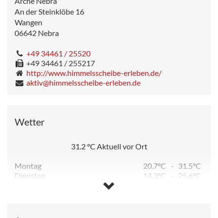
Arche Nebra
An der Steinklöbe 16
Wangen
06642
Nebra
+49 34461 / 25520
+49 34461 / 255217
http://www.himmelsscheibe-erleben.de/
aktiv@himmelsscheibe-erleben.de
Wetter
31.2
°C
Aktuell vor Ort
Montag
20.7°C
-
31.5°C
Dienstag
14.3°C
-
25.6°C
Mittwoch
10.8°C
-
25.9°C
Donnerstag
12.9°C
-
28.7°C
Freitag
14.9°C
-
32.8°C
Samstag
19.1°C
-
31.1°C