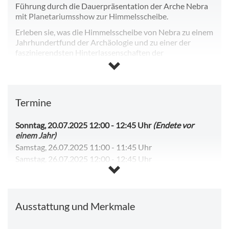
Führung durch die Dauerpräsentation der Arche Nebra
mit Planetariumsshow zur Himmelsscheibe.
Erleben sie, was die Himmelsscheibe von Nebra zu einem
Jahrhundertfund der Archäologie und zu einer der
faszinierendsten Hinterlassenschaften der
Menschheitsgeschichte macht.
Wann:
an den Wochenenden sowie in den Ferien
(Sachsen-Anhalt) | jeweils 11 und 12 Uhr
Dauer:
45 Minuten
Termine
pro Person:
3,00 € pro Person
zzgl. Eintritt:
8,50 € pro Person
Sonntag, 20.07.2025 12:00
-
12:45 Uhr
(Endete vor
einem Jahr)
Eine Anmeldung ist nicht erforderlich. Treffpunnkt ist im
Samstag, 26.07.2025 11:00
-
11:45 Uhr
Foyer der Arche Nebra.
Samstag, 26.07.2025 12:00
-
12:45 Uhr
Samstag, 15.08.2026 11:00
-
11:45 Uhr
Samstag, 15.08.2026 12:00
-
12:45 Uhr
Sonntag, 16.08.2026 11:00
-
11:45 Uhr
Ausstattung und Merkmale
Sonntag, 16.08.2026 12:00
-
12:45 Uhr