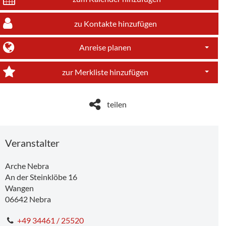
zu Kontakte hinzufügen
Anreise planen
Dropdo
zur Merkliste hinzufügen
Dropdo
teilen
Veranstalter
Arche Nebra
An der Steinklöbe 16
Wangen
06642
Nebra
+49 34461 / 25520