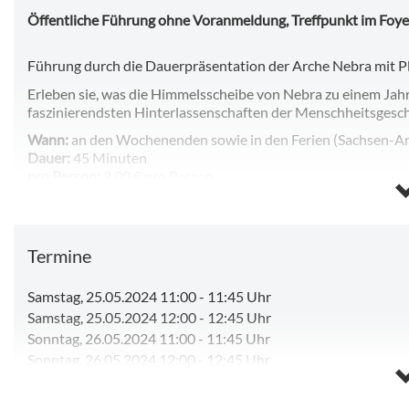
Öffentliche Führung ohne Voranmeldung, Treffpunkt im Foye
Führung durch die Dauerpräsentation der Arche Nebra mit 
Erleben sie, was die Himmelsscheibe von Nebra zu einem Jah
faszinierendsten Hinterlassenschaften der Menschheitsgesch
Wann:
an den Wochenenden sowie in den Ferien (Sachsen-Anh
Dauer:
45 Minuten
pro Person:
3,00 € pro Person
zzgl. Eintritt:
8,50 € pro Person
Eine Anmeldung ist nicht erforderlich. Treffpunnkt ist im Foy
Termine
Samstag, 25.05.2024 11:00
-
11:45 Uhr
Samstag, 25.05.2024 12:00
-
12:45 Uhr
Sonntag, 26.05.2024 11:00
-
11:45 Uhr
Sonntag, 26.05.2024 12:00
-
12:45 Uhr
Samstag, 08.08.2026 11:00
-
11:45 Uhr
Samstag, 08.08.2026 12:00
-
12:45 Uhr