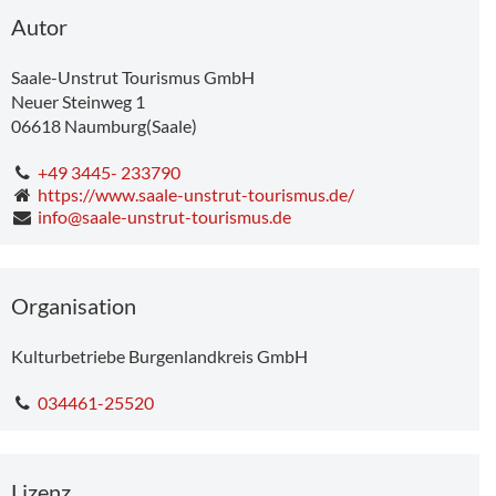
Dienstag
22.8°C
-
22.8°C
Autor
Saale-Unstrut Tourismus GmbH
Neuer Steinweg 1
06618
Naumburg(Saale)
+49 3445- 233790
https://www.saale-unstrut-tourismus.de/
info@saale-unstrut-tourismus.de
Organisation
Kulturbetriebe Burgenlandkreis GmbH
034461-25520
Lizenz