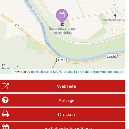
Powered by
destination.one MAPS
|
© MapTiler © OpenStreetMap contributors
Webseite
Anfrage
Drucken
zum Kalender hinzufügen