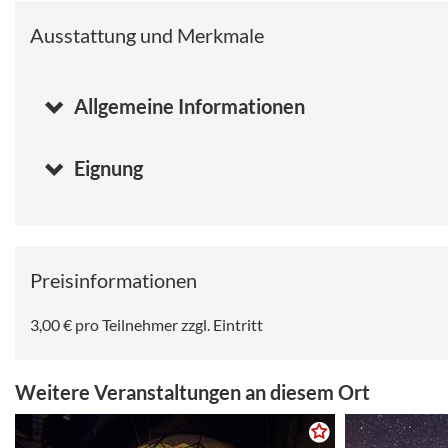
Sonntag, 09.08.2026 11:00
-
11:45 Uhr
Ausstattung und Merkmale
Sonntag, 09.08.2026 12:00
-
12:45 Uhr
Allgemeine Informationen
Eignung
Preisinformationen
3,00 € pro Teilnehmer zzgl. Eintritt
Weitere Veranstaltungen an diesem Ort