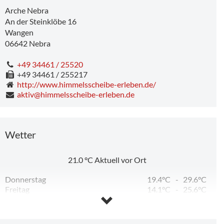
Arche Nebra
An der Steinklöbe 16
Wangen
06642
Nebra
Workshop: Smartphone-Fotografie – Arche Nebra & Fundort
+49 34461 / 25520
+49 34461 / 255217
http://www.himmelsscheibe-erleben.de/
aktiv@himmelsscheibe-erleben.de
Wetter
21.0
°C
Aktuell vor Ort
Donnerstag
19.4°C
-
29.6°C
Freitag
14.1°C
-
25.6°C
Samstag
11.8°C
-
26.0°C
Sonntag
14.2°C
-
31.0°C
Montag
18.9°C
-
34.8°C