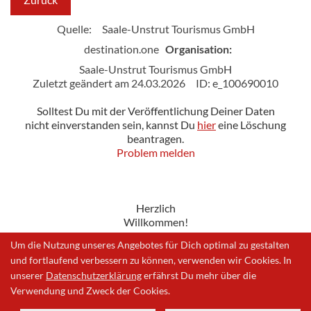
Quelle:
Saale-Unstrut Tourismus GmbH
destination.one
Organisation:
Saale-Unstrut Tourismus GmbH
Zuletzt geändert am 24.03.2026
ID: e_100690010
Solltest Du mit der Veröffentlichung Deiner Daten
nicht einverstanden sein, kannst Du
hier
eine Löschung
beantragen.
Problem melden
Herzlich
Willkommen!
Um die Nutzung unseres Angebotes für Dich optimal zu gestalten
und fortlaufend verbessern zu können, verwenden wir Cookies. In
unserer
Datenschutzerklärung
erfährst Du mehr über die
Impressum
|
Datenschutzerklärung
|
Problem melden
Verwendung und Zweck der Cookies.