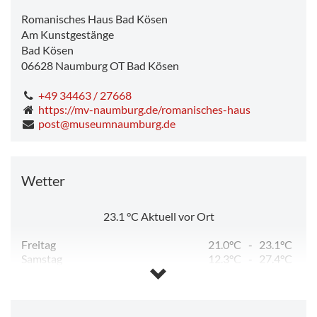
Romanisches Haus Bad Kösen
Am Kunstgestänge
Bad Kösen
06628
Naumburg OT Bad Kösen
+49 34463 / 27668
https://mv-naumburg.de/romanisches-haus
post@museumnaumburg.de
Wetter
23.1
°C
Aktuell vor Ort
Freitag
21.0°C
-
23.1°C
Samstag
12.3°C
-
27.4°C
Sonntag
14.6°C
-
32.4°C
Montag
22.5°C
-
34.9°C
Dienstag
15.0°C
-
24.0°C
Mittwoch
11.2°C
-
26.5°C