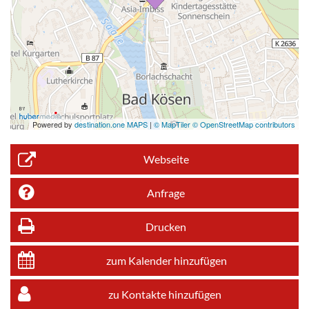
Powered by
destination.one MAPS
|
© MapTiler © OpenStreetMap contributors
Webseite
Anfrage
Drucken
zum Kalender hinzufügen
zu Kontakte hinzufügen