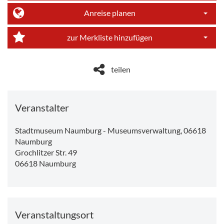
Anreise planen
Dropdo
zur Merkliste hinzufügen
Dropdo
teilen
Veranstalter
Stadtmuseum Naumburg - Museumsverwaltung, 06618
Naumburg
Grochlitzer Str. 49
06618
Naumburg
Veranstaltungsort