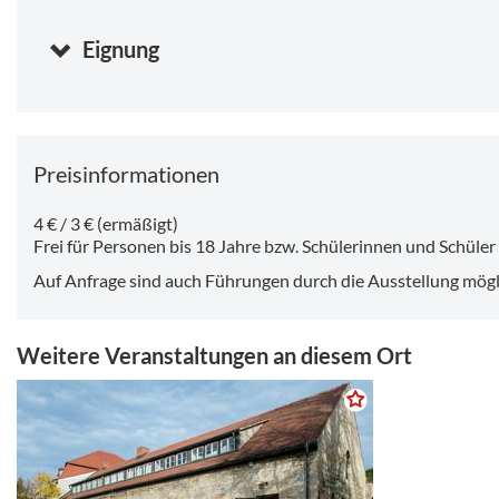
Freitag, 07.08.2026 10:00
-
17:00 Uhr
Samstag, 08.08.2026 10:00
-
17:00 Uhr
Eignung
Sonntag, 09.08.2026 10:00
-
17:00 Uhr
Dienstag, 11.08.2026 10:00
-
17:00 Uhr
Preisinformationen
4 € / 3 € (ermäßigt)
Frei für Personen bis 18 Jahre bzw. Schülerinnen und Schüler
Auf Anfrage sind auch Führungen durch die Ausstellung mögl
Weitere Veranstaltungen an diesem Ort