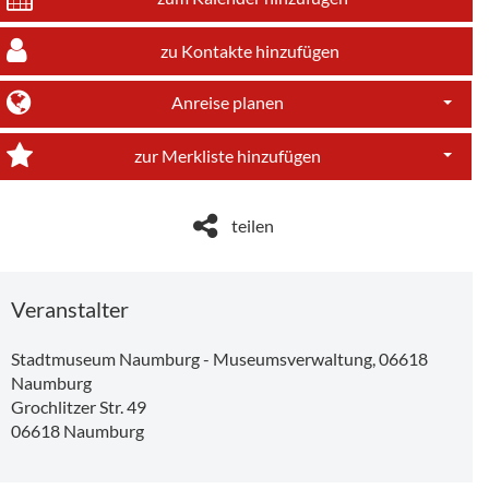
zu Kontakte hinzufügen
Anreise planen
Dropdo
zur Merkliste hinzufügen
Dropdo
teilen
Veranstalter
Stadtmuseum Naumburg - Museumsverwaltung, 06618
Naumburg
Grochlitzer Str. 49
06618
Naumburg