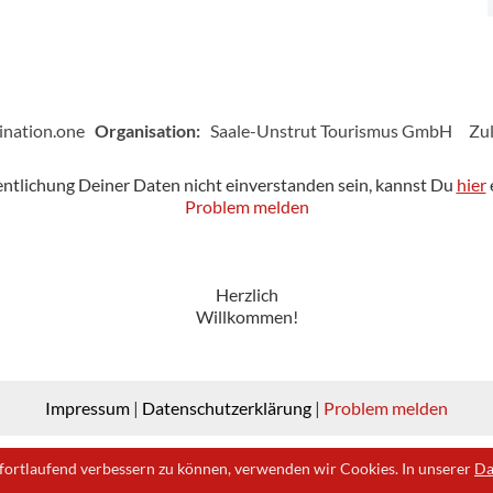
ination.one
Organisation:
Saale-Unstrut Tourismus GmbH
Zul
fentlichung Deiner Daten nicht einverstanden sein, kannst Du
hier
Problem melden
Herzlich
Willkommen!
Impressum
|
Datenschutzerklärung
|
Problem melden
fortlaufend verbessern zu können, verwenden wir Cookies. In unserer
Da
© 2026 | Ein Produkt der
destination.one GmbH