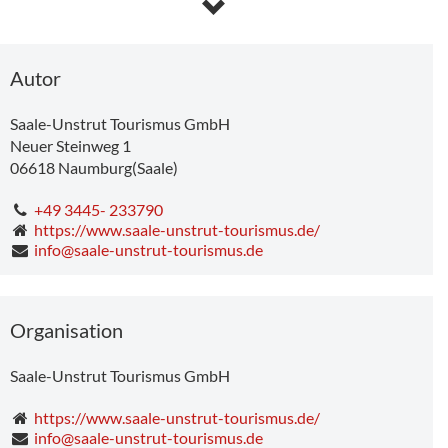
Samstag
12.0°C
-
24.7°C
Sonntag
13.1°C
-
32.2°C
Montag
19.2°C
-
33.7°C
Dienstag
21.4°C
-
29.6°C
Autor
Saale-Unstrut Tourismus GmbH
Neuer Steinweg 1
06618
Naumburg(Saale)
+49 3445- 233790
https://www.saale-unstrut-tourismus.de/
info@saale-unstrut-tourismus.de
Organisation
Saale-Unstrut Tourismus GmbH
https://www.saale-unstrut-tourismus.de/
info@saale-unstrut-tourismus.de