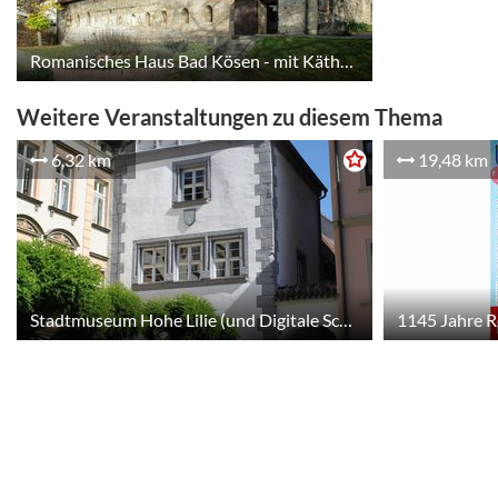
Romanisches Haus Bad Kösen - mit Käthe-Kruse-Puppenausstellung
Weitere Veranstaltungen zu diesem Thema
6,32 km
19,48 km
Stadtmuseum Hohe Lilie (und Digitale Schnitzeljagd im Stadtmuseum)
1145 Jahre 