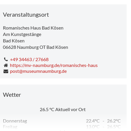
Veranstaltungsort
Romanisches Haus Bad Kösen
Am Kunstgestänge
Bad Kösen
06628
Naumburg OT Bad Kösen
+49 34463 / 27668
https://mv-naumburg.de/romanisches-haus
post@museumnaumburg.de
Wetter
26.5
°C
Aktuell vor Ort
Donnerstag
22.4°C
-
26.2°C
Freitag
13.0°C
-
26.5°C