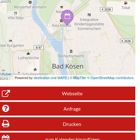
Powered by
destination.one MAPS
|
© MapTiler © OpenStreetMap contributors
Webseite
Anfrage
Drucken
zum Kalender hinzufügen