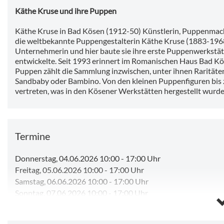
Käthe Kruse und ihre Puppen
Käthe Kruse in Bad Kösen (1912-50) Künstlerin, Puppenmach
die weltbekannte Puppengestalterin Käthe Kruse (1883-1968) 
Unternehmerin und hier baute sie ihre erste Puppenwerkstät
entwickelte. Seit 1993 erinnert im Romanischen Haus Bad Kö
Puppen zählt die Sammlung inzwischen, unter ihnen Rarität
Sandbaby oder Bambino. Von den kleinen Puppenfiguren bis z
vertreten, was in den Kösener Werkstätten hergestellt wurde
Termine
Donnerstag, 04.06.2026 10:00
-
17:00 Uhr
Freitag, 05.06.2026 10:00
-
17:00 Uhr
Samstag, 06.06.2026 10:00
-
17:00 Uhr
Sonntag, 07.06.2026 10:00
-
17:00 Uhr
Dienstag, 09.06.2026 10:00
-
17:00 Uhr
Mittwoch, 10.06.2026 10:00
-
17:00 Uhr