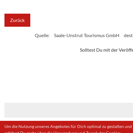
Zurück
Quelle:
Saale-Unstrut Tourismus GmbH
dest
Solltest Du mit der Veröf
Um die Nutzung unseres Angebotes für Dich optimal zu gestalten und 
erfährst Du mehr über die Verwendung und Zweck der Cookies.