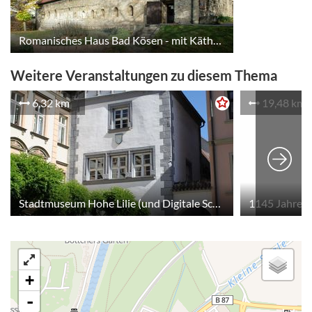
Romanisches Haus Bad Kösen - mit Käthe-Kruse-Puppenausstellung
Weitere Veranstaltungen zu diesem Thema
6,32 km
19,48 km
Stadtmuseum Hohe Lilie (und Digitale Schnitzeljagd im Stadtmuseum)
1145 Jahre 
+
-