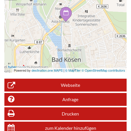
Powered by
destination.one MAPS
|
© MapTiler © OpenStreetMap contributors
Webseite
Anfrage
Drucken
zum Kalender hinzufügen