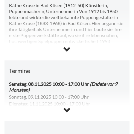
Käthe Kruse in Bad Kösen (1912-50) Künstlerin,
Puppenmacherin, Unternehmerin Von 1912 bis 1950
lebte und wirkte die weltbekannte Puppengestalterin
Käthe Kruse (1883-1968) in Bad Kösen. Hier begann sie
ihre Tätigkeit als Unternehmerin und hier baute sie ihre
erste Puppenwerkstätte auf, wo sie ihre lebensnahen,
hochwertigen Spielpuppen entwickelte. Seit 1993
erinnert im Romanischen Haus Bad Kösen eine ständige
Ausstellung an Käthe Kruse. Über 300 Puppen zählt die
Sammlung inzwischen, unter ihnen Raritäten und
Unikate wie Schlenkerchen, Sternschnuppchen,
Termine
Sandbaby oder Bambino. Von den kleinen
Puppenfiguren bis zur großen, beweglichen
Schaufensterpuppe ist alles vertreten, was in den
Samstag, 08.11.2025 10:00
-
17:00 Uhr
(Endete vor 9
Kösener Werkstätten hergestellt wurde.
Monaten)
Sonntag, 09.11.2025 10:00
-
17:00 Uhr
Dienstag, 11.11.2025 10:00
-
17:00 Uhr
Mittwoch, 12.11.2025 10:00
-
17:00 Uhr
Donnerstag, 13.11.2025 10:00
-
17:00 Uhr
Freitag, 14.11.2025 10:00
-
17:00 Uhr
Sonntag, 09.08.2026 10:00
-
17:00 Uhr
(Beginnt in 4