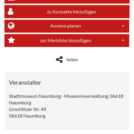
zu Kontakte hinzufügen
Anreise planen
Dropdo
zur Merkliste hinzufügen
Dropdo
teilen
Veranstalter
Stadtmuseum Naumburg - Museumsverwaltung, 06618
Naumburg
Grochlitzer Str. 49
06618
Naumburg