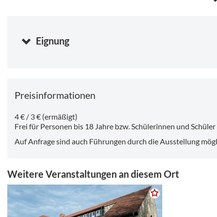
Dienstag, 11.11.2025 10:00
-
17:00 Uhr
Mittwoch, 12.11.2025 10:00
-
17:00 Uhr
Sonntag, 09.08.2026 10:00
-
17:00 Uhr
Dienstag, 11.08.2026 10:00
-
17:00 Uhr
Eignung
Mittwoch, 12.08.2026 10:00
-
17:00 Uhr
Donnerstag, 13.08.2026 10:00
-
17:00 Uhr
Preisinformationen
4 € / 3 € (ermäßigt)
Frei für Personen bis 18 Jahre bzw. Schülerinnen und Schüler
Auf Anfrage sind auch Führungen durch die Ausstellung mögl
Weitere Veranstaltungen an diesem Ort