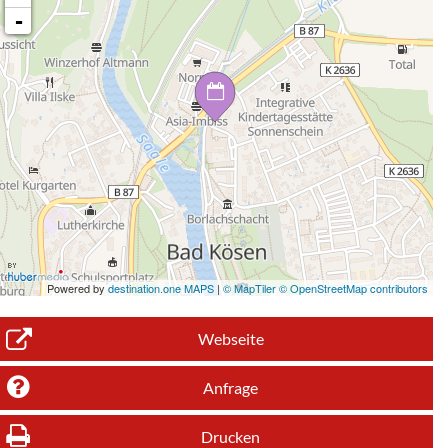
-
Powered by
destination.one MAPS
|
© MapTiler © OpenStreetMap contributors
Webseite
Anfrage
Drucken