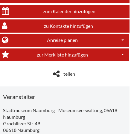
zum Kalender hinzufügen
zu Kontakte hinzufügen
Anreise planen
Dropdo
zur Merkliste hinzufügen
Dropdo
teilen
Veranstalter
Stadtmuseum Naumburg - Museumsverwaltung, 06618
Naumburg
Grochlitzer Str. 49
06618
Naumburg