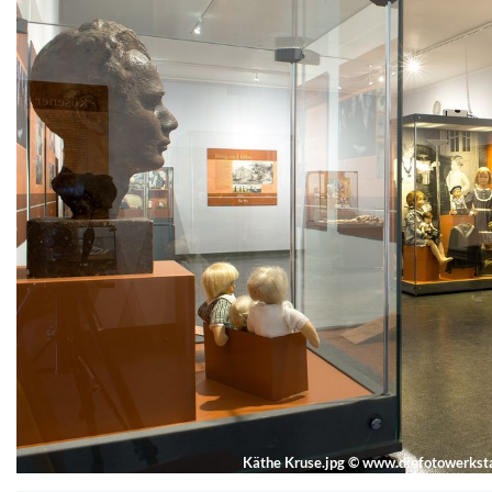
Käthe Kruse.jpg
©
www.diefotowerksta