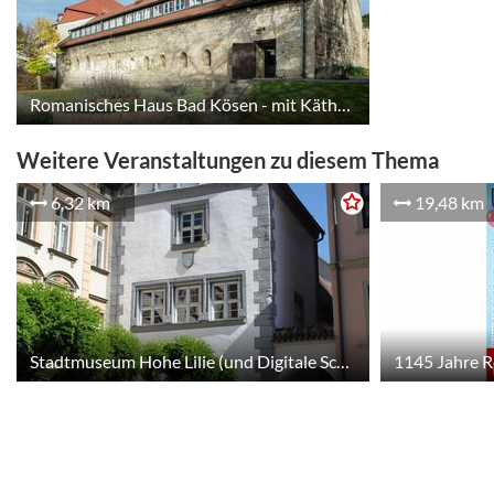
Romanisches Haus Bad Kösen - mit Käthe-Kruse-Puppenausstellung
Weitere Veranstaltungen zu diesem Thema
6,32 km
19,48 km
Stadtmuseum Hohe Lilie (und Digitale Schnitzeljagd im Stadtmuseum)
1145 Jahre 