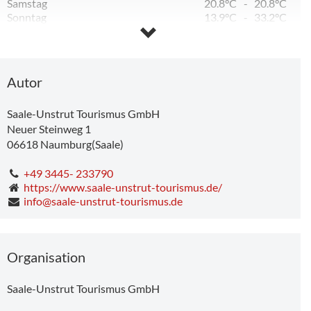
Samstag
20.8°C
-
20.8°C
Sonntag
13.9°C
-
33.2°C
Montag
17.7°C
-
34.8°C
Dienstag
13.8°C
-
23.5°C
Mittwoch
10.0°C
-
25.5°C
Donnerstag
12.1°C
-
29.5°C
Autor
Saale-Unstrut Tourismus GmbH
Neuer Steinweg 1
06618
Naumburg(Saale)
+49 3445- 233790
https://www.saale-unstrut-tourismus.de/
info@saale-unstrut-tourismus.de
Organisation
Saale-Unstrut Tourismus GmbH